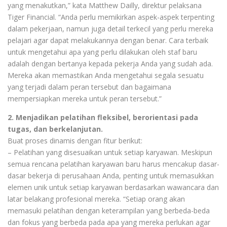
yang menakutkan,” kata Matthew Dailly, direktur pelaksana
Tiger Financial. “Anda perlu memikirkan aspek-aspek terpenting
dalam pekerjaan, namun juga detail terkecil yang perlu mereka
pelajari agar dapat melakukannya dengan benar. Cara terbaik
untuk mengetahui apa yang perlu dilakukan oleh staf baru
adalah dengan bertanya kepada pekerja Anda yang sudah ada.
Mereka akan memastikan Anda mengetahui segala sesuatu
yang terjadi dalam peran tersebut dan bagaimana
mempersiapkan mereka untuk peran tersebut.”
2. Menjadikan pelatihan fleksibel, berorientasi pada
tugas, dan berkelanjutan.
Buat proses dinamis dengan fitur berikut:
– Pelatihan yang disesuaikan untuk setiap karyawan. Meskipun
semua rencana pelatihan karyawan baru harus mencakup dasar-
dasar bekerja di perusahaan Anda, penting untuk memasukkan
elemen unik untuk setiap karyawan berdasarkan wawancara dan
latar belakang profesional mereka. “Setiap orang akan
memasuki pelatihan dengan keterampilan yang berbeda-beda
dan fokus yang berbeda pada apa yang mereka perlukan agar