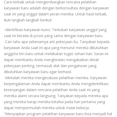
Cara terbaik untuk mengembangkan rencana pelatihan
karyawan baru adalah dengan berkonsultasi dengan karyawan
saat ini yang unggul dalam peran mereka. Untuk hasil terbaik,
ikuti langkah-langkah berikut:
-Identifikasi karyawan kunci. Tentukan karyawan unggul yang
saat ini berada di posisi yang sama dengan karyawan baru.
-Cari tahu apa sebenarnya arti pekerjaan itu. Tanyakan kepada
karyawan Anda saat ini apa yang menurut mereka dibutuhkan
anggota tim baru untuk melakukan tugas sehari-hari. Saran ini
dapat membantu Anda menghindari mengabaikan detail
pekerjaan penting, termasuk alat dan pengaturan yang
dibutuhkan karyawan baru agar berhasil.
-Mintalah mereka mengevaluasi pelatihan mereka. Karyawan
berpengalaman Anda dapat membantu Anda mengidentifikasi
kesenjangan dalam rencana pelatihan Anda saat ini yang
mereka alami secara langsung. Tanyakan kepada mereka apa
yang mereka harap mereka ketahui pada hari pertama yang
dapat mempermudah mereka untuk mulai bekerja.
“Menyiapkan program pelatihan karyawan baru bisa menjadi hal