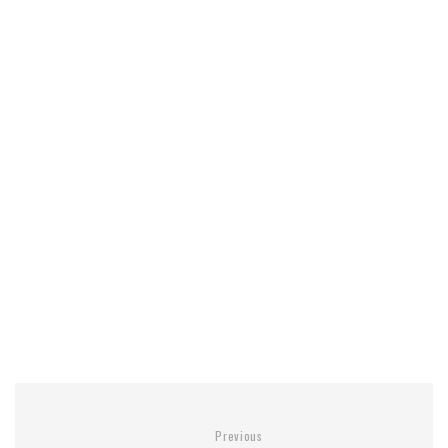
Previous