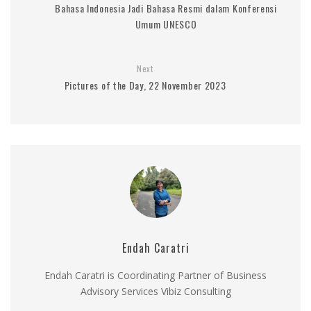
Bahasa Indonesia Jadi Bahasa Resmi dalam Konferensi
Umum UNESCO
Next
Pictures of the Day, 22 November 2023
Endah Caratri
Endah Caratri is Coordinating Partner of Business
Advisory Services Vibiz Consulting