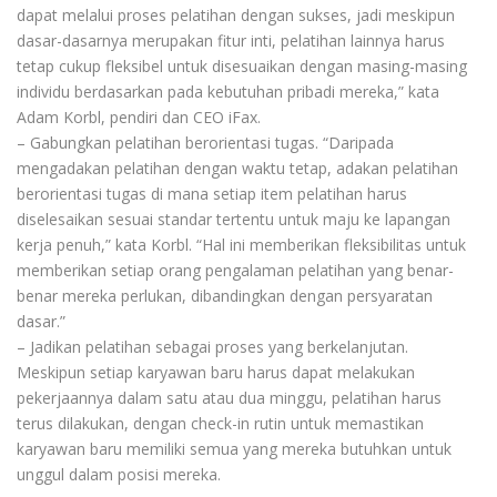
dapat melalui proses pelatihan dengan sukses, jadi meskipun
dasar-dasarnya merupakan fitur inti, pelatihan lainnya harus
tetap cukup fleksibel untuk disesuaikan dengan masing-masing
individu berdasarkan pada kebutuhan pribadi mereka,” kata
Adam Korbl, pendiri dan CEO iFax.
– Gabungkan pelatihan berorientasi tugas. “Daripada
mengadakan pelatihan dengan waktu tetap, adakan pelatihan
berorientasi tugas di mana setiap item pelatihan harus
diselesaikan sesuai standar tertentu untuk maju ke lapangan
kerja penuh,” kata Korbl. “Hal ini memberikan fleksibilitas untuk
memberikan setiap orang pengalaman pelatihan yang benar-
benar mereka perlukan, dibandingkan dengan persyaratan
dasar.”
– Jadikan pelatihan sebagai proses yang berkelanjutan.
Meskipun setiap karyawan baru harus dapat melakukan
pekerjaannya dalam satu atau dua minggu, pelatihan harus
terus dilakukan, dengan check-in rutin untuk memastikan
karyawan baru memiliki semua yang mereka butuhkan untuk
unggul dalam posisi mereka.