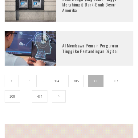
Menghimpit Bank-Bank Besar
Amerika
AI Membawa Pemain Perguruan
Tinggi ke Pertandingan Digital
1
…
304
305
306
307
308
…
471