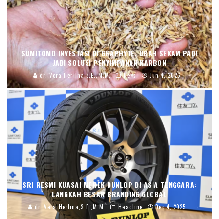
SUMITOMO INVESTASI DI GRAPHYTE, UBAH SEKAM PADI
JADI SOLUSI PENYIMPANAN KARBON
dr. Vera Herlina,S.E.,M.M.
News
Jun 4, 2026
SRI RESMI KUASAI MEREK DUNLOP DI ASIA TENGGARA:
LANGKAH BESAR BRANDING GLOBAL
dr. Vera Herlina,S.E.,M.M.
Headline
Dec 4, 2025