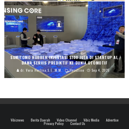
SUMITOMO RUBBER INVESTASI $100 JUTA DI STARTUP AI,
BAWA SERVIS PREDIKTIF KE DUNIA OTOMOTIF
dr. Vera Herlina,S.E.,M.M.
Headline
Sep 4, 2025
Vibiznews
Berita Daerah
Video Channel
Vibiz Media
Advertise
Privacy Policy
Contact Us