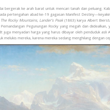
i bergerak ke arah barat untuk mencari tanah dan peluang. K
pada pertengahan abad ke-19 gagasan Manifest Destiny—keyakin
.
The Rocky Mountains, Lander’s Peak
(1863) karya Albert Biers
s. Pemandangan Pegunungan Rocky yang megah dan diidealkan, 
t juga menyadari harga yang harus dibayar oleh penduduk asli Am
k melukis mereka, karena mereka sedang menghilang dengan cepat