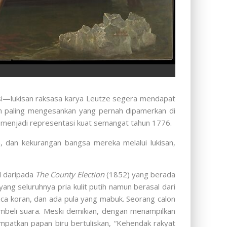
si—lukisan raksasa karya Leutze segera mendapat
an paling mengesankan yang pernah dipamerkan di
an menjadi representasi kuat semangat tahun 1776.
an, dan kekurangan bangsa mereka melalui lukisan,
l daripada
The County Election
(1852) yang berada
ng seluruhnya pria kulit putih namun berasal dari
ca koran, dan ada pula yang mabuk. Seorang calon
eli suara. Meski demikian, dengan menampilkan
patkan papan biru bertuliskan, “Kehendak rakyat