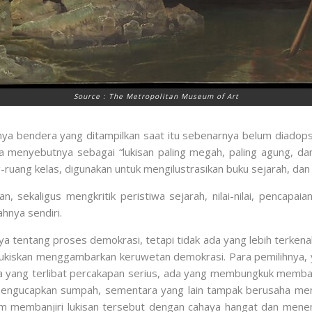
Source : The Metropolitan Museum of Art
ya bendera yang ditampilkan saat itu sebenarnya belum diadop
 menyebutnya sebagai “lukisan paling megah, paling agung, d
ng-ruang kelas, digunakan untuk mengilustrasikan buku sejarah, d
 sekaligus mengkritik peristiwa sejarah, nilai-nilai, pencapai
nya sendiri.
 tentang proses demokrasi, tetapi tidak ada yang lebih terkena
lukiskan menggambarkan keruwetan demokrasi. Para pemilihnya, ya
da yang terlibat percakapan serius, ada yang membungkuk memba
ngucapkan sumpah, sementara yang lain tampak berusaha memb
am membanjiri lukisan tersebut dengan cahaya hangat dan menem