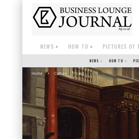
NEWS
HOW TO
PICTURES OF 
NEWS
HOW TO
PI
Home
Culture
Art