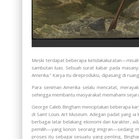
Meski terdapat beberapa ketidakakuratan—misaln
sambutan luas. Sebuah surat kabar pada masanya
Amerika.” Karya itu direproduksi, dipasang di rua
Para seniman Amerika selalu mencatat, merayakan,
sehingga membantu masyarakat memahami sejarah
George Caleb Bingham menciptakan beberapa karya
di Saint Louis Art Museum. Adegan padat yang ia 
berbagai latar belakang ekonomi dan karakter, a
pemilih—yang konon seorang imigran—sedang me
proses itu sebagai sesuatu yang penting, Bingh