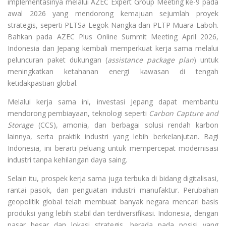
implementasinya melalui AZEC Expert Group Meeting ke-9 pada
awal 2026 yang mendorong kemajuan sejumlah proyek
strategis, seperti PLTSa Legok Nangka dan PLTP Muara Laboh.
Bahkan pada AZEC Plus Online Summit Meeting April 2026,
Indonesia dan Jepang kembali memperkuat kerja sama melalui
peluncuran paket dukungan (
assistance package plan
) untuk
meningkatkan ketahanan energi kawasan di tengah
ketidakpastian global.
Melalui kerja sama ini, investasi Jepang dapat membantu
mendorong pembiayaan, teknologi seperti
Carbon Capture and
Storage
(CCS), amonia, dan berbagai solusi rendah karbon
lainnya, serta praktik industri yang lebih berkelanjutan. Bagi
Indonesia, ini berarti peluang untuk mempercepat modernisasi
industri tanpa kehilangan daya saing.
Selain itu, prospek kerja sama juga terbuka di bidang digitalisasi,
rantai pasok, dan penguatan industri manufaktur. Perubahan
geopolitik global telah membuat banyak negara mencari basis
produksi yang lebih stabil dan terdiversifikasi. Indonesia, dengan
pasar besar dan lokasi strategis, berada pada posisi yang