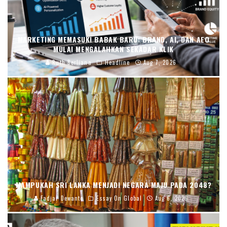
MARKETING MEMASUKI BABAK BARU: BRAND, AI, DAN AEO
MULAI MENGALAHKAN SEKADAR KLIK
Ruth Berliana
Headline
Aug 7, 2026
MAMPUKAH SRI LANKA MENJADI NEGARA MAJU PADA 2048?
Fadjar Dewanto
Essay On Global
Aug 6, 2026