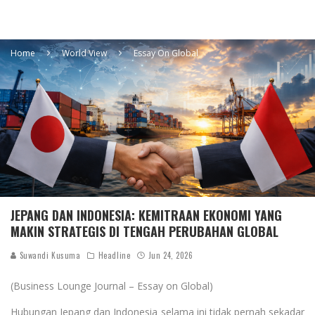
Home
World View
Essay On Global
JEPANG DAN INDONESIA: KEMITRAAN EKONOMI YANG
MAKIN STRATEGIS DI TENGAH PERUBAHAN GLOBAL
Suwandi Kusuma
Headline
Jun 24, 2026
(Business Lounge Journal – Essay on Global)
Hubungan Jepang dan Indonesia selama ini tidak pernah sekadar