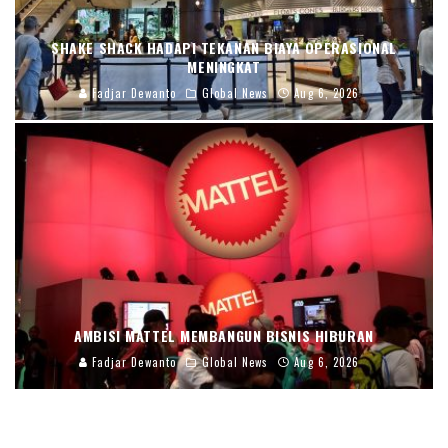
SHAKE SHACK HADAPI TEKANAN BIAYA OPERASIONAL
MENINGKAT
Fadjar Dewanto
Global News
Aug 6, 2026
AMBISI MATTEL MEMBANGUN BISNIS HIBURAN
Fadjar Dewanto
Global News
Aug 6, 2026