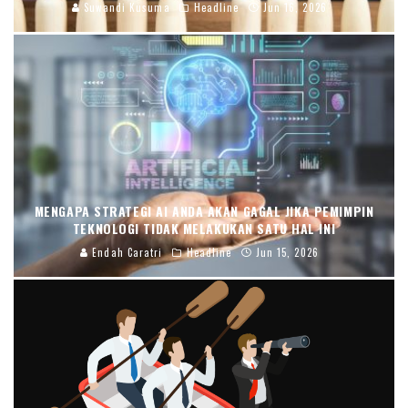
Suwandi Kusuma
Headline
Jun 16, 2026
MENGAPA STRATEGI AI ANDA AKAN GAGAL JIKA PEMIMPIN
TEKNOLOGI TIDAK MELAKUKAN SATU HAL INI
Endah Caratri
Headline
Jun 15, 2026