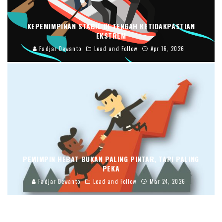
KEPEMIMPINAN STABIL DI TENGAH KETIDAKPASTIAN
EKSTREM
Fadjar Dewanto
Lead and Follow
Apr 16, 2026
PEMIMPIN HEBAT BUKAN PALING PINTAR, TAPI PALING
PEKA
Fadjar Dewanto
Lead and Follow
Mar 24, 2026