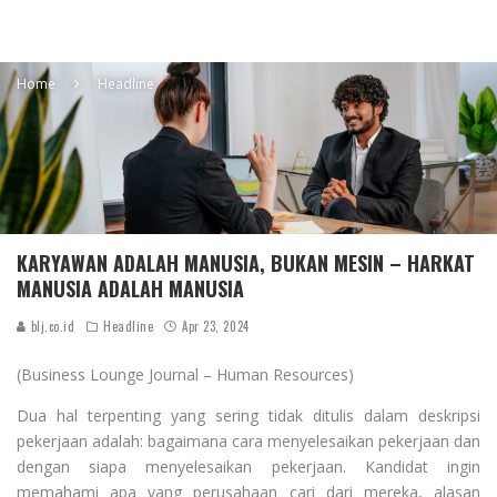
Home
Headline
KARYAWAN ADALAH MANUSIA, BUKAN MESIN – HARKAT
MANUSIA ADALAH MANUSIA
blj.co.id
Headline
Apr 23, 2024
(Business Lounge Journal – Human Resources)
Dua hal terpenting yang sering tidak ditulis dalam deskripsi
pekerjaan adalah: bagaimana cara menyelesaikan pekerjaan dan
dengan siapa menyelesaikan pekerjaan. Kandidat ingin
memahami apa yang perusahaan cari dari mereka, alasan