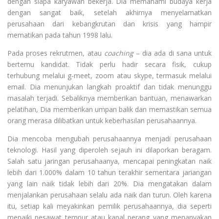
dengan siapa karyawan bekerja. Dia memahami budaya kerja
dengan sangat baik, setelah akhirnya menyelamatkan
perusahaan dari kebangkrutan dan krisis yang hampir
mematikan pada tahun 1998 lalu.
Pada proses rekrutmen, atau
coaching
– dia ada di sana untuk
bertemu kandidat. Tidak perlu hadir secara fisik, cukup
terhubung melalui g-meet, zoom atau skype, termasuk melalui
email. Dia menunjukan langkah proaktif dan tidak menunggu
masalah terjadi. Sebaliknya memberikan bantuan, menawarkan
pelatihan, Dia memberikan umpan balik dan memastikan semua
orang merasa dilibatkan untuk keberhasilan perusahaannya.
Dia mencoba mengubah perusahaannya menjadi perusahaan
teknologi. Hasil yang diperoleh sejauh ini dilaporkan beragam.
Salah satu jaringan perusahaanya, mencapai peningkatan naik
lebih dari 1.000% dalam 10 tahun terakhir sementara jariangan
yang lain naik tidak lebih dari 20%. Dia mengatakan dalam
menjalankan perusahaan selalu ada naik dan turun. Oleh karena
itu, setiap kali meyakinkan pemilik perusahaannya, dia seperti
menaiki pesawat tempur atau kapal perang yang menanyakan