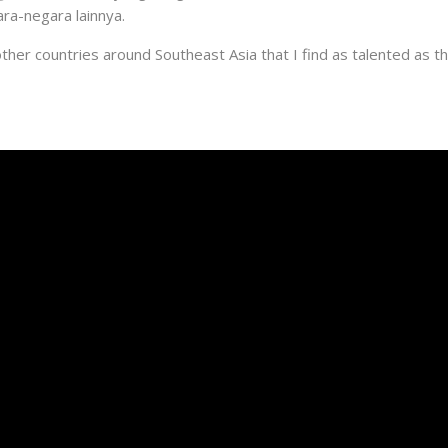
a-negara lainnya.
other countries around Southeast Asia that I find as talented as 