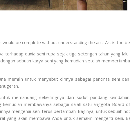
life would be complete without understanding the art. Art is too bea
ya terhadap dunia seni rupa sejak tiga setengah tahun yang lal
arik dengan sebuah karya seni yang kemudian setelah mempertimb
ana memilih untuk menyebut dirinya sebagai pencinta seni da
 anugerah.
 untuk memandang sekelilingnya dari sudut pandang keindahan
 kemudian membawanya sebagai salah satu anggota Board of Y
ya mengenai seni terus bertambah. Baginya, untuk sebuah hobi,
ral yang akan membawa Anda untuk semakin mengerti seni. Ba