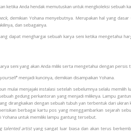
ukan ketika Anda hendak memutuskan untuk mengkoleksi sebuah kar
heck,
demikian Yohana menyebutnya. Merupakan hal yang dasar u
kilinya, dan sebagainya.
ang dapat menghargai sebuah karya seni ketika mengetahui har
arya seni yang akan Anda miliki serta mengetahui dengan persis 
yourself
” menjadi kuncinya, demikian disampaikan Yohana.
n mulai menjajaki instalasi setelah sebelumnya selalu memilih l
ebuah gedung perkantoran yang menjadi miliknya. Lampu gantung
yang dirangkaikan dengan sebuah tubuh yan terbentuk dari ukira
 berisikan berbagai kartu pos yang menggambarkan sejarah sebu
gi Yohana untuk memiliki lampu gantung tersebut.
 talented artist
yang sangat luar biasa dan akan terus berkemba