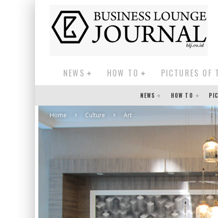
NEWS
HOW TO
PICTURES OF 
NEWS
HOW TO
PI
Home
Culture
Art