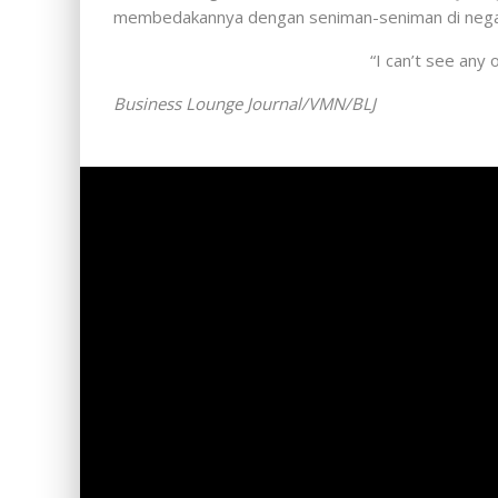
membedakannya dengan seniman-seniman di negar
“I can’t see any 
Business Lounge Journal/VMN/BLJ