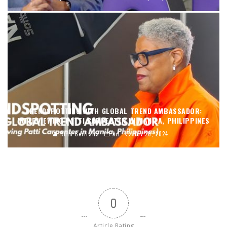
TRENDSPOTTING WITH GLOBAL TREND AMBASSADOR:
INTERVIEWING PATTI CARPENTER IN MANILA, PHILIPPINES
Ruth Berliana
Art
Nov 26, 2024
0
Article Rating