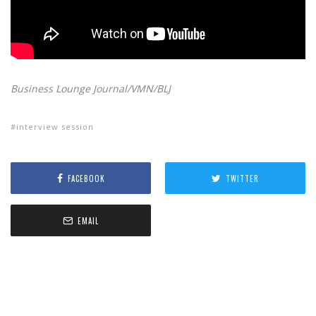
Business Lounge Journal/VMN/BLJ
interview session
FACEBOOK
TWITTER
EMAIL