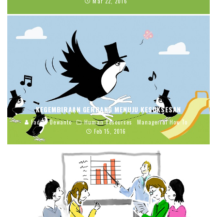
Mar 22, 2016
KEGEMBIRAAN GERBANG MENUJU KESUKSESAN
Fadjar Dewanto
Human Resources
Managerial How To
Feb 15, 2016