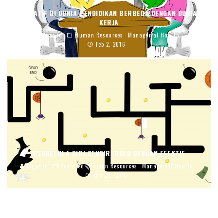
KREATIF DI DUNIA PENDIDIKAN BERBEDA DENGAN DUNIA
KERJA
blj.co.id
Human Resources
Managerial How To
Feb 2, 2016
MENGELOLA DIRI SENDIRI DULU DENGAN EFEKTIF
blj.co.id
Featured
Human Resources
Managerial How To
Jan 29, 2016