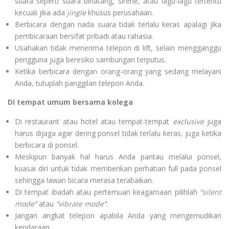
suara seperti suara binatang, sirene, atau lagu-lagu tertentu
kecuali jika ada
jingle
khusus perusahaan.
Berbicara dengan nada suara tidak terlalu keras apalagi jika
pembicaraan bersifat pribadi atau rahasia.
Usahakan tidak menerima telepon di lift, selain mengganggu
pengguna juga beresiko sambungan terputus.
Ketika berbicara dengan orang-orang yang sedang melayani
Anda, tutuplah panggilan telepon Anda.
Di tempat umum bersama kolega
Di restaurant atau hotel atau tempat-tempat
exclusive
juga
harus dijaga agar dering ponsel tidak terlalu keras, juga ketika
berbicara di ponsel.
Meskipun banyak hal harus Anda pantau melalui ponsel,
kuasai diri untuk tidak memberikan perhatian full pada ponsel
sehingga lawan bicara merasa terabaikan.
Di tempat ibadah atau pertemuan keagamaan pilihlah
“silent
mode”
atau
“vibrate mode”.
Jangan angkat telepon apabila Anda yang mengemudikan
kendaraan.