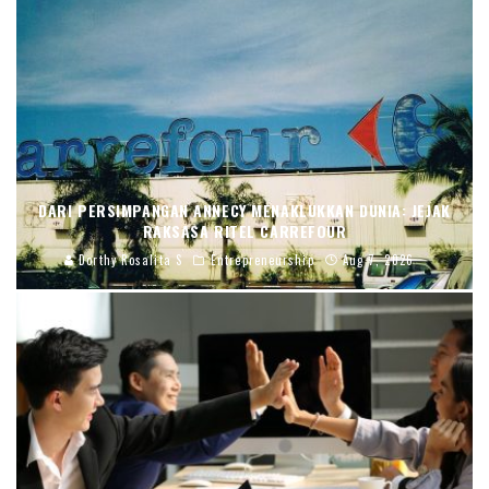
DARI PERSIMPANGAN ANNECY MENAKLUKKAN DUNIA: JEJAK
RAKSASA RITEL CARREFOUR
Dorthy Rosalita S
Entrepreneurship
Aug 7, 2026