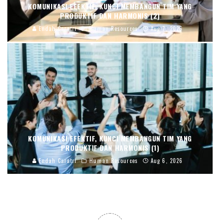
KOMUNIKASI EFEKTIF, KUNCI MEMBANGUN TIM YANG
PRODUKTIF DAN HARMONIS (2)
Endah Caratri
Human Resources
Aug 7, 2026
KOMUNIKASI EFEKTIF, KUNCI MEMBANGUN TIM YANG
PRODUKTIF DAN HARMONIS (1)
Endah Caratri
Human Resources
Aug 6, 2026