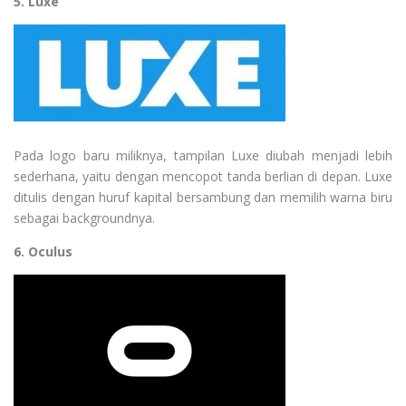
5. Luxe
Pada logo baru miliknya, tampilan Luxe diubah menjadi lebih
sederhana, yaitu dengan mencopot tanda berlian di depan. Luxe
ditulis dengan huruf kapital bersambung dan memilih warna biru
sebagai backgroundnya.
6. Oculus