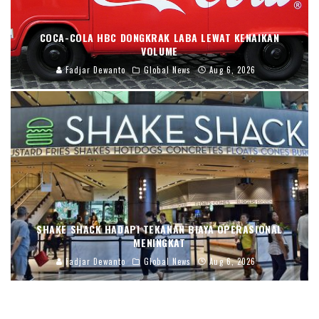
COCA-COLA HBC DONGKRAK LABA LEWAT KENAIKAN
VOLUME
Fadjar Dewanto
Global News
Aug 6, 2026
SHAKE SHACK HADAPI TEKANAN BIAYA OPERASIONAL
MENINGKAT
Fadjar Dewanto
Global News
Aug 6, 2026