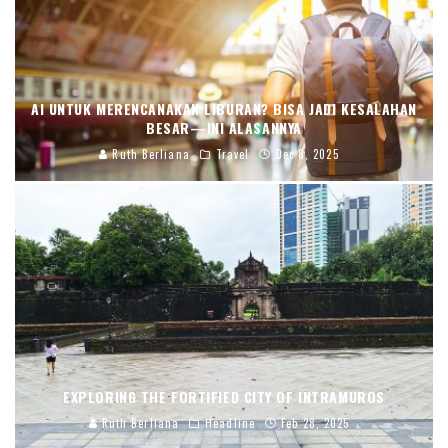
AI UNTUK MERENCANAKAN LIBURAN? BISA JADI KESALAHAN
BESAR—INI ALASANNYA
Ruth Berliana
Travel
Dec 8, 2025
EXPLORING THE FORTIFIED CITY OF INTRAMUROS
Ruth Berliana
Headline
Feb 28, 2025