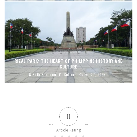
RIZAL PARK: THE HEART OF PHILIPPINE HISTORY AND
CULTURE
Ruth Berliana
Culture
Feb 27, 2025
0
Article Rating