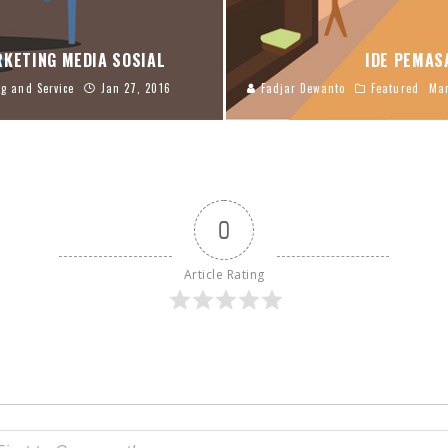
RKETING MEDIA SOSIAL
IDE PEMAS
g and Service
Jan 27, 2016
Fadjar Dewanto
Featured
Man
0
Article Rating