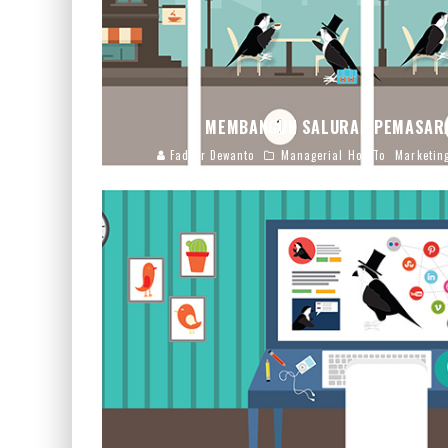
MEMBANGUN SALURAN PEMASARA
Fadjar Dewanto
Managerial How To
Marketing