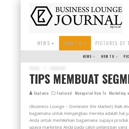
NEWS
HOW TO
PICTURES OF 
NEWS
HOW TO
PI
Home
Featured
TIPS MEMBUAT SEGME
Septania
Featured
Managerial How To
Marketing a
(Business Lounge – Dominate the Market) Baik An
bagaimana untuk menjangkau mereka adalah hal ya
Anda untuk memikirkan bagaimana supaya produk 
upaya marketing Anda pada calon pelanggan yang 