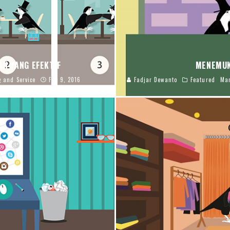
N YANG EFEKTIF
MENEMUK
 and Service
Feb 9, 2016
Fadjar Dewanto
Featured
Man