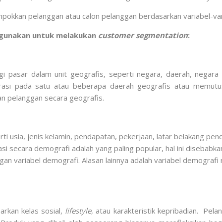
pokkan pelanggan atau calon pelanggan berdasarkan variabel-var
digunakan untuk melakukan
customer segmentation
:
 pasar dalam unit geografis, seperti negara, daerah, negara b
asi pada satu atau beberapa daerah geografis atau memutu
n pelanggan secara geografis.
sia, jenis kelamin, pendapatan, pekerjaan, latar belakang pendid
 secara demografi adalah yang paling popular, hal ini disebabka
gan variabel demografi. Alasan lainnya adalah variabel demografi 
rkan kelas sosial,
lifestyle
, atau karakteristik kepribadian. Pe