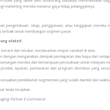
. Produk yang dibeli oleh seseorang biasanya merefleksikan b
gi marketing mereka menurut gaya hidup pelanggannya.
kan pengetahuan, sikap, penggunaan, atau tanggapan mereka m
ang terbaik untuk membangun segmen pasar.
ng efektif:
berarti dan terukur, berdasarkan empat variabel di atas.
en dengan menganalisis dampak pendapatan dan biaya dari setia
keuntungan mereka dan kemampuan perusahaan untuk melayani m
 produk, layanan, pemasaran dan program distribusi yang ses
 sesuaikan pendekatan segmentasi yang sudah diambil dari waktu
at Anda terapkan.
aging Partner E-Commerce