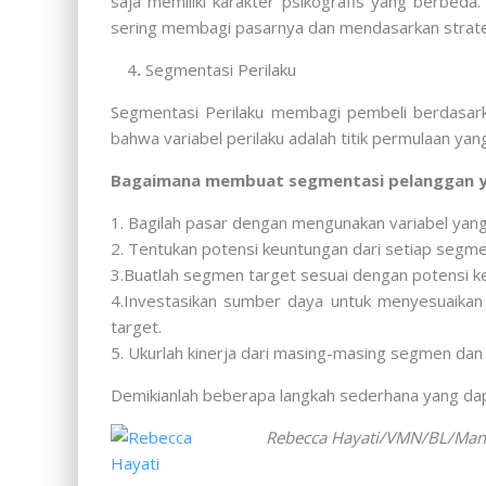
saja memiliki karakter psikografis yang berbeda
sering membagi pasarnya dan mendasarkan strate
4
.
Segmentasi Perilaku
Segmentasi Perilaku membagi pembeli berdasar
bahwa variabel perilaku adalah titik permulaan y
Bagaimana membuat segmentasi pelanggan ya
1. Bagilah pasar dengan mengunakan variabel yang 
2. Tentukan potensi keuntungan dari setiap segm
3.Buatlah segmen target sesuai dengan potensi 
4.Investasikan sumber daya untuk menyesuaikan
target.
5. Ukurlah kinerja dari masing-masing segmen dan
Demikianlah beberapa langkah sederhana yang dap
Rebecca Hayati/VMN/BL/
Man