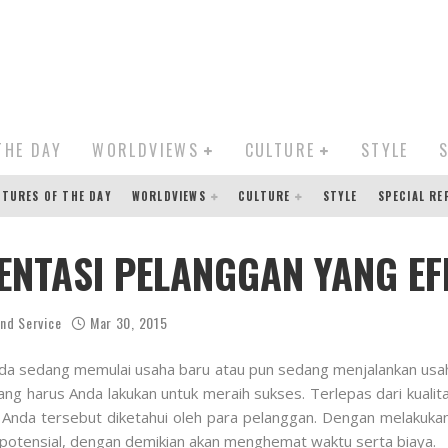
THE DAY
WORLDVIEWS
CULTURE
STYLE
CTURES OF THE DAY
WORLDVIEWS
CULTURE
STYLE
SPECIAL R
NTASI PELANGGAN YANG EF
nd Service
Mar 30, 2015
da sedang memulai usaha baru atau pun sedang menjalankan usa
ng harus Anda lakukan untuk meraih sukses. Terlepas dari kualit
Anda tersebut diketahui oleh para pelanggan. Dengan melakuk
potensial, dengan demikian akan menghemat waktu serta biaya.