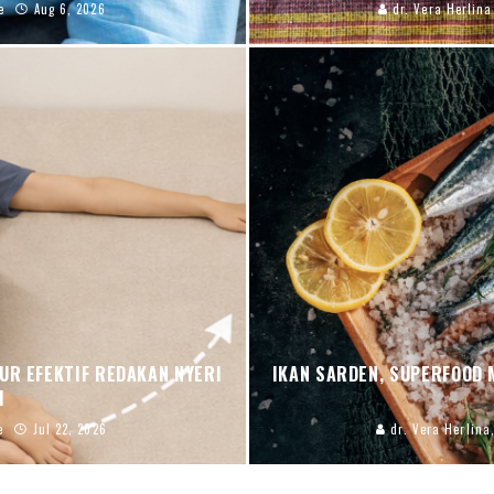
e
Aug 6, 2026
dr. Vera Herlina
UR EFEKTIF REDAKAN NYERI
IKAN SARDEN, SUPERFOOD 
H
e
Jul 22, 2026
dr. Vera Herlina