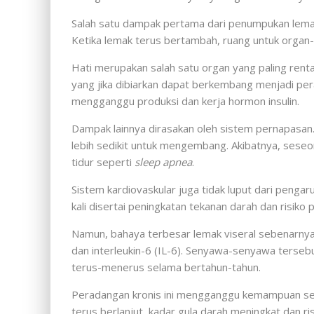
Salah satu dampak pertama dari penumpukan lemak v
Ketika lemak terus bertambah, ruang untuk organ-
Hati merupakan salah satu organ yang paling ren
yang jika dibiarkan dapat berkembang menjadi pera
mengganggu produksi dan kerja hormon insulin.
Dampak lainnya dirasakan oleh sistem pernapasan
lebih sedikit untuk mengembang. Akibatnya, sese
tidur seperti
sleep apnea
.
Sistem kardiovaskular juga tidak luput dari pengar
kali disertai peningkatan tekanan darah dan risiko p
Namun, bahaya terbesar lemak viseral sebenarnya b
dan interleukin-6 (IL-6). Senyawa-senyawa tersebu
terus-menerus selama bertahun-tahun.
Peradangan kronis ini mengganggu kemampuan sel 
terus berlanjut, kadar gula darah meningkat dan ris