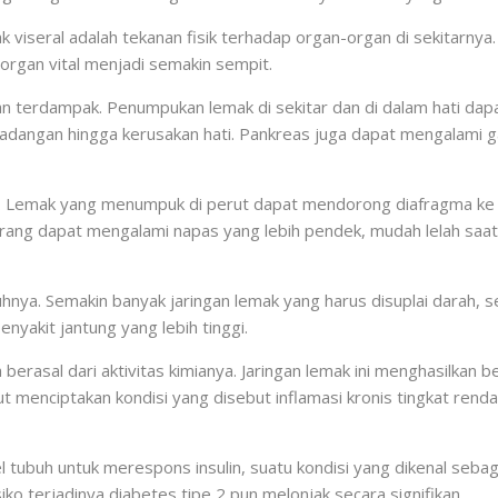
iseral adalah tekanan fisik terhadap organ-organ di sekitarnya.
organ vital menjadi semakin sempit.
tan terdampak. Penumpukan lemak di sekitar dan di dalam hati d
dangan hingga kerusakan hati. Pankreas juga dapat mengalami gan
. Lemak yang menumpuk di perut dapat mendorong diafragma ke a
orang dapat mengalami napas yang lebih pendek, mudah lelah saat
uhnya. Semakin banyak jaringan lemak yang harus disuplai darah, se
enyakit jantung yang lebih tinggi.
erasal dari aktivitas kimianya. Jaringan lemak ini menghasilkan
t menciptakan kondisi yang disebut inflamasi kronis tingkat rend
tubuh untuk merespons insulin, suatu kondisi yang dikenal seba
iko terjadinya diabetes tipe 2 pun melonjak secara signifikan.