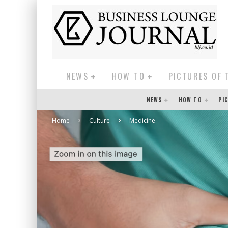
NEWS
HOW TO
PICTURES OF 
NEWS
HOW TO
PI
Home
Culture
Medicine