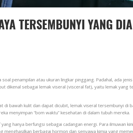
HAYA TERSEMBUNYI YANG DI
oal penampilan atau ukuran lingkar pinggang. Padahal, ada jenis
but dikenal sebagai lemak viseral (visceral fat), yaitu lemak yang
 bawah kulit dan dapat dicubit, lemak viseral tersembunyi di balik
ereka menyimpan “bom waktu” kesehatan di dalam tubuh mereka.
if yang hanya berfungsi sebagai cadangan energi. Para ilmuwan kin
yang menghasilkan berbagai hormon dan senyawa kimia yang memen