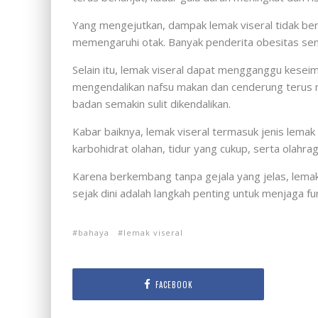
Yang mengejutkan, dampak lemak viseral tidak ber
memengaruhi otak. Banyak penderita obesitas sen
Selain itu, lemak viseral dapat mengganggu keseim
mengendalikan nafsu makan dan cenderung terus m
badan semakin sulit dikendalikan.
Kabar baiknya, lemak viseral termasuk jenis lema
karbohidrat olahan, tidur yang cukup, serta olahra
Karena berkembang tanpa gejala yang jelas, lema
sejak dini adalah langkah penting untuk menjaga f
bahaya
lemak viseral
FACEBOOK