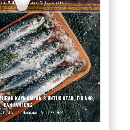
,S.E.,M.M.
Medicine
Aug 5, 2026
MURAH KAYA OMEGA-3 UNTUK OTAK, TULANG,
DAN JANTUNG
,S.E.,M.M.
Medicine
Jul 22, 2026