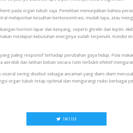
henti pada organ tubuh saja. Penelitian menunjukkan bahwa pera
tral melaporkan kesulitan berkonsentrasi, mudah lupa, atau meng
bangan hormon lapar dan kenyang, seperti ghrelin dan leptin. Akib
akan meskipun kebutuhan energinya sudah terpenuhi. Kondisi in
k yang paling responsif terhadap perubahan gaya hidup. Pola mak
ga aerobik dan latihan beban secara rutin terbukti efektif mengura
k viseral sering disebut sebagai ancaman yang diam-diam merus
ungsi organ tubuh tetap optimal dan mengurangi risiko berbagai pe
TWITTER