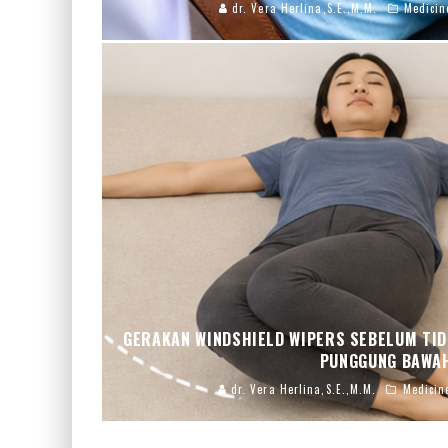
dr. Vera Herlina,S.E.,M.M.
Medicin
GERAKAN WINDSHIELD WIPERS SEBELUM TID
PUNGGUNG BAWA
dr. Vera Herlina,S.E.,M.M.
Medicin