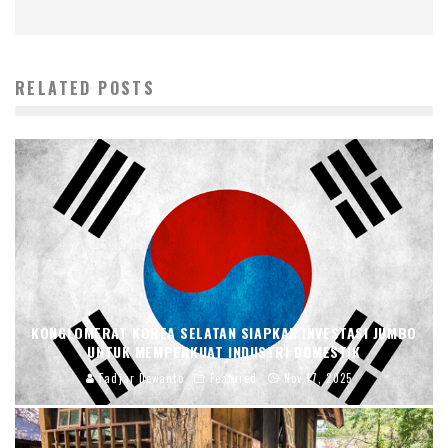
RELATED POSTS
KONGLOMERAT KOREA SELATAN SIAPKAN INVESTASI JUMBO
UNTUK MEMPERKUAT INDUSTRI DOMESTIK
Fadjar Dewanto
Featured
Nov 17, 2025