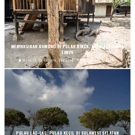
MENYAKSIKAN KOMODO DI PULAU RINCA, NUSA TENGGARA
TIMUR
blj.co.id
Culture
Featured
Travel
Dec 7, 2015
PULAU LAE-LAE, PULAU KECIL DI SULAWESI SELATAN