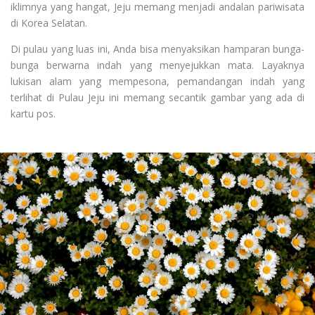
iklimnya yang hangat, Jeju memang menjadi andalan pariwisata
di Korea Selatan.
Di pulau yang luas ini, Anda bisa menyaksikan hamparan bunga-
bunga berwarna indah yang menyejukkan mata. Layaknya
lukisan alam yang mempesona, pemandangan indah yang
terlihat di Pulau Jeju ini memang secantik gambar yang ada di
kartu pos.