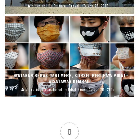
blj.co.id
Culture
Travel
Nov 23, 2015
NYATAKAN BEBAS DARI MERS, KORSEL BERUPAYA PIKAT
WISATAWAN KEMBALI
blj.co.id
Featured
Global News
Jul 28, 2015
0