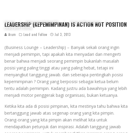
Home
Managerial How To
Human Resources
LEADERSHIP (KEPEMIMPINAN) IS ACTION NOT POSITION
Lead and Follow
Arum
Lead and Follow
Jul 3, 2013
(Business Lounge – Leadership) – Banyak sekali orang ingin
menjadi pemimpin, tapi apakah kita menyadari dan mengerti
benar bahwa menjadi seorang pemimpin bukanlah masalah
posisi yang paling tinggi atau yang paling hebat, tetapi ini
menyangkut tanggung jawab. dan seberapa pentingkah posisi
kepemimpinan ? Orang yang berposisi sebagai ketua belum
tentu adalah pemimpin. Kadang justru ada bawahnya yang lebih
menjadi motor penggerak bagi organisasi, bukan ketuanya.
Ketika kita ada di posisi pimpinan, kita mestinya tahu bahwa kita
bertanggung jawab atas segenap orang yang kita pimpin.
Orang-orang yang kita pimpin akan melihat kita untuk
mendapatkan petunjuk dan inspirasi. Adalah tanggung jawab