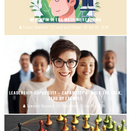
MEMIMPIN DI ERA MACHINE LEARNING
Fadjar Dewanto
Lead and Follow
Jul 20, 2026
LEADERSHIP CAPABILITY – CAPABILITY 4: WALK THE TALK,
LEAD BY EXAMPLE
Suwandi Kusuma
Headline
Jun 19, 2026