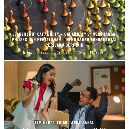
LEADERSHIP CAPABILITY – CAPABILITY 3: MENGHARGAI
PROSES DAN PERJALANAN – PERUBAHAN FUNDAMENTAL
PERILAKU BERPIKIR
Suwandi Kusuma
Headline
Jun 18, 2026
TIM HEBAT TIDAK TAKUT GAGAL