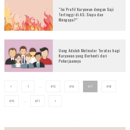
“Ini Profil Karyawan dengan Gaji
Tertinggi di AS; Siapa dan
Mengapa?”
Uang Adalah Motivator Teratas bagi
Karyawan yang Berhenti dari
Pekerjaannya
1
…
415
416
417
418
419
…
471