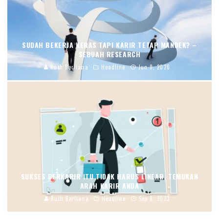
SUDAH BEKERJA KERAS TAPI KARIR TETAP MANDEK? –
SEBUAH RESEARCH
Ruth Berliana
Headline
Jun 9, 2026
SUKSES BERKARIR ITU TIDAK HARUS LINEAR, TEMUKAN
ARAH KARIR ANDA
Ruth Berliana
Headline
Sep 8, 2023