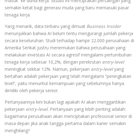
masuk” ke dunia kerja. Situasi ini menciptakan persaingan yang
semakin ketat bagi generasi muda yang baru memasuki pasar
tenaga kerja.
Yang menarik, data terbaru yang dimuat
Business Insider
menunjukkan bahwa AI belum tentu mengurangi jumlah pekerja
secara keseluruhan. Studi terhadap hampir 22.000 perusahaan di
Amerika Serikat justru menemukan bahwa perusahaan yang
melakukan investasi AI secara agresif mengalami pertumbuhan
tenaga kerja sebesar 10,2%, dengan perekrutan
entry-level
meningkat sekitar 12%. Namun, pekerjaan
entry-level
yang
bertahan adalah pekerjaan yang telah mengalami “peningkatan
level”, yaitu menuntut kemampuan yang sebelumnya hanya
dimiliki oleh pekerja senior.
Pertanyaannya kini bukan lagi apakah AI akan menggantikan
pekerjaan
entry-level
. Pertanyaan yang lebih penting adalah:
bagaimana perusahaan akan menciptakan profesional senior di
masa depan jika anak tangga pertama dalam karier semakin
menghilang?