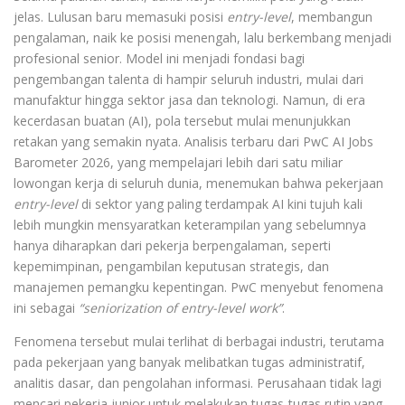
jelas. Lulusan baru memasuki posisi
entry-level
, membangun
pengalaman, naik ke posisi menengah, lalu berkembang menjadi
profesional senior. Model ini menjadi fondasi bagi
pengembangan talenta di hampir seluruh industri, mulai dari
manufaktur hingga sektor jasa dan teknologi. Namun, di era
kecerdasan buatan (AI), pola tersebut mulai menunjukkan
retakan yang semakin nyata. Analisis terbaru dari PwC AI Jobs
Barometer 2026, yang mempelajari lebih dari satu miliar
lowongan kerja di seluruh dunia, menemukan bahwa pekerjaan
entry-level
di sektor yang paling terdampak AI kini tujuh kali
lebih mungkin mensyaratkan keterampilan yang sebelumnya
hanya diharapkan dari pekerja berpengalaman, seperti
kepemimpinan, pengambilan keputusan strategis, dan
manajemen pemangku kepentingan. PwC menyebut fenomena
ini sebagai
“seniorization of entry-level work”
.
Fenomena tersebut mulai terlihat di berbagai industri, terutama
pada pekerjaan yang banyak melibatkan tugas administratif,
analitis dasar, dan pengolahan informasi. Perusahaan tidak lagi
mencari pekerja junior untuk melakukan tugas-tugas rutin yang