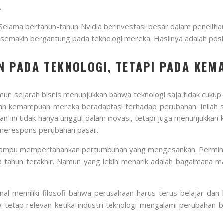
.
. Selama bertahun-tahun Nvidia berinvestasi besar dalam peneli
kin bergantung pada teknologi mereka. Hasilnya adalah posisi d
N PADA TEKNOLOGI, TETAPI PADA KE
mun sejarah bisnis menunjukkan bahwa teknologi saja tidak cukup
 kemampuan mereka beradaptasi terhadap perubahan. Inilah sa
aan ini tidak hanya unggul dalam inovasi, tetapi juga menunjukka
m merespons perubahan pasar.
ia mampu mempertahankan pertumbuhan yang mengesankan. Permin
a tahun terakhir. Namun yang lebih menarik adalah bagaimana 
enal memiliki filosofi bahwa perusahaan harus terus belajar da
tetap relevan ketika industri teknologi mengalami perubahan b