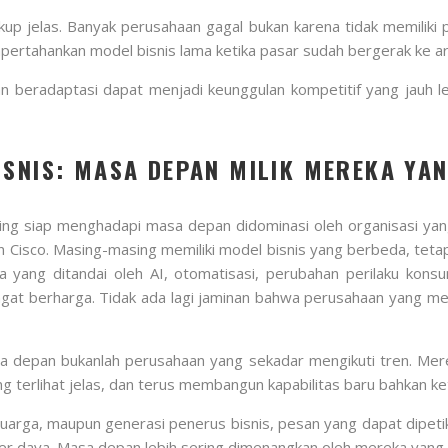
ukup jelas. Banyak perusahaan gagal bukan karena tidak memiliki
pertahankan model bisnis lama ketika pasar sudah bergerak ke a
 beradaptasi dapat menjadi keunggulan kompetitif yang jauh le
ISNIS: MASA DEPAN MILIK MEREKA YA
ng siap menghadapi masa depan didominasi oleh organisasi yang 
n Cisco. Masing-masing memiliki model bisnis yang berbeda, teta
 yang ditandai oleh AI, otomatisasi, perubahan perilaku kons
t berharga. Tidak ada lagi jaminan bahwa perusahaan yang menja
a depan bukanlah perusahaan yang sekadar mengikuti tren. Me
g terlihat jelas, dan terus membangun kapabilitas baru bahkan k
arga, maupun generasi penerus bisnis, pesan yang dapat dipetik
r daya. Masa depan lebih sering dimenangkan oleh mereka yang p