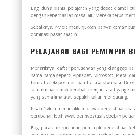
Bagi dunia bisnis, pelajaran yang dapat diambil c
dengan keberhasilan masa lalu. Mereka terus mem
Sebaliknya, Nvidia menunjukkan bahwa kemampuan
dominasi pasar saat ini.
PELAJARAN BAGI PEMIMPIN B
Menariknya, daftar perusahaan yang dianggap pali
nama-nama seperti Alphabet, Microsoft, Meta, da
terus bereksperimen dan bertransformasi. Di era
kemampuan untuk berubah menjadi aset yang sanga
yang sama lima atau sepuluh tahun mendatang.
Kisah Nvidia menunjukkan bahwa perusahaan mas
perubahan lebih awal, berinvestasi sebelum peluan
Bagi para entrepreneur, pemimpin perusahaan kelu
kepada yang terbesar atau yang paling kaya sumbe