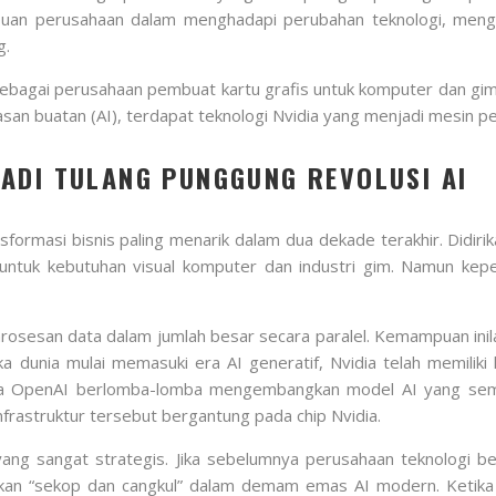
uan perusahaan dalam menghadapi perubahan teknologi, menge
g.
ebagai perusahaan pembuat kartu grafis untuk komputer dan gim. 
an buatan (AI), terdapat teknologi Nvidia yang menjadi mesin p
ADI TULANG PUNGGUNG REVOLUSI AI
sformasi bisnis paling menarik dalam dua dekade terakhir. Didir
ntuk kebutuhan visual komputer dan industri gim. Namun kepe
rosesan data dalam jumlah besar secara paralel. Kemampuan in
unia mulai memasuki era AI generatif, Nvidia telah memiliki k
gga OpenAI berlomba-lomba mengembangkan model AI yang sema
nfrastruktur tersebut bergantung pada chip Nvidia.
yang sangat strategis. Jika sebelumnya perusahaan teknologi 
kan “sekop dan cangkul” dalam demam emas AI modern. Ketika s