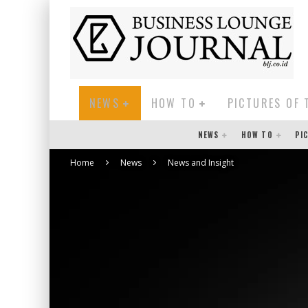
NEWS
HOW TO
PICTURES OF 
NEWS
HOW TO
PI
Home
News
News and Insight