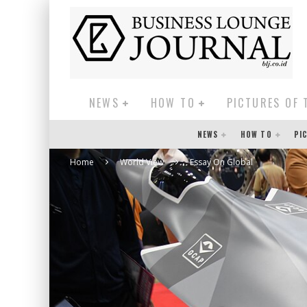
NEWS
HOW TO
PICTURES OF 
NEWS
HOW TO
PI
Home
World View
Essay On Global