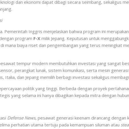
teknologi dan ekonomi dapat dibagi secara seimbang, sekaligus 
njang.
si
ba. Pemerintah Inggris menjelaskan bahwa program ini merupakan
a dengan program
F-X
milik Jepang. Keputusan untuk menggabung
di mana biaya riset dan pengembangan yang terus meningkat memb
awat tempur modern membutuhkan investasi yang sangat besar s
ensor, perangkat lunak, sistem komunikasi, serta mesin generas
is, Italia, dan Jepang memilih berbagi investasi sekaligus membagi 
percayaan politik yang tinggi. Berbeda dengan proyek pertahana
rategis yang selama ini hanya dibagikan kepada mitra dengan hub
kasi
Defense News
, pesawat generasi keenam dirancang dengan 
kelima perhatian utama tertuju pada kemampuan siluman atau
stea