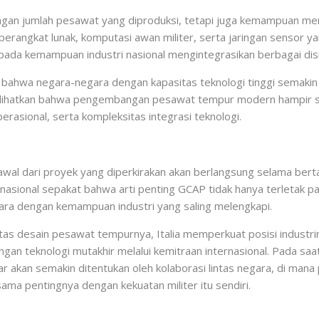
dengan jumlah pesawat yang diproduksi, tetapi juga kemampuan 
rangkat lunak, komputasi awan militer, serta jaringan sensor yan
da kemampuan industri nasional mengintegrasikan berbagai disipl
n bahwa negara-negara dengan kapasitas teknologi tinggi semakin
lihatkan bahwa pengembangan pesawat tempur modern hampir s
asional, serta kompleksitas integrasi teknologi.
h awal dari proyek yang diperkirakan akan berlangsung selama b
rnasional sepakat bahwa arti penting GCAP tidak hanya terletak p
gara dengan kemampuan industri yang saling melengkapi.
itas desain pesawat tempurnya, Italia memperkuat posisi industr
an teknologi mutakhir melalui kemitraan internasional. Pada s
r akan semakin ditentukan oleh kolaborasi lintas negara, di man
ama pentingnya dengan kekuatan militer itu sendiri.