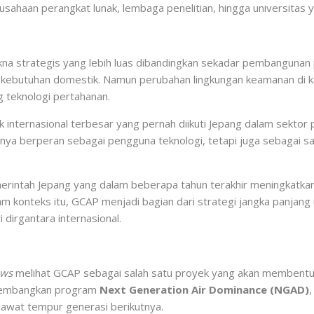
sahaan perangkat lunak, lembaga penelitian, hingga universitas 
kna strategis yang lebih luas dibandingkan sekadar pembangunan
da kebutuhan domestik. Namun perubahan lingkungan keamanan di
 teknologi pertahanan.
 internasional terbesar yang pernah diikuti Jepang dalam sektor 
hanya berperan sebagai pengguna teknologi, tetapi juga sebagai
merintah Jepang yang dalam beberapa tahun terakhir meningkatk
m konteks itu, GCAP menjadi bagian dari strategi jangka panja
dirgantara internasional.
ews
melihat GCAP sebagai salah satu proyek yang akan membentuk
ngembangkan program
Next Generation Air Dominance (NGAD)
wat tempur generasi berikutnya.