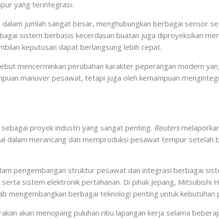
pur yang terintegrasi.
a dalam jumlah sangat besar, menghubungkan berbagai sensor s
rbagai sistem berbasis kecerdasan buatan juga diproyeksikan me
bilan keputusan dapat berlangsung lebih cepat.
sebut mencerminkan perubahan karakter peperangan modern yang
ampuan manuver pesawat, tetapi juga oleh kemampuan mengintegr
g sebagai proyek industri yang sangat penting.
Reuters
melaporkan 
l dalam merancang dan memproduksi pesawat tempur setelah be
am pengembangan struktur pesawat dan integrasi berbagai sis
serta sistem elektronik pertahanan. Di pihak Jepang, Mitsubishi
awab mengembangkan berbagai teknologi penting untuk kebutuhan 
rakan akan menopang puluhan ribu lapangan kerja selama beberap