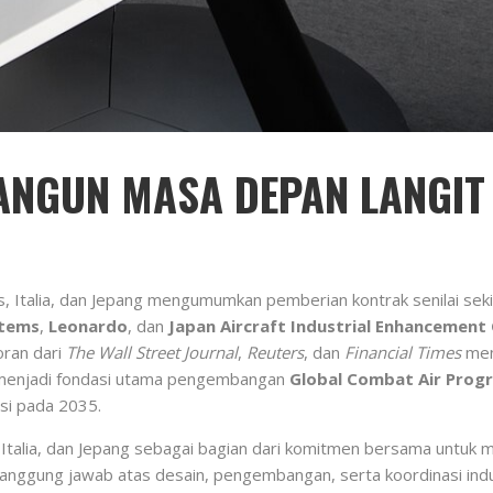
ANGUN MASA DEPAN LANGIT
s, Italia, dan Jepang mengumumkan pemberian kontrak senilai sek
stems
,
Leonardo
, dan
Japan Aircraft Industrial Enhancement 
oran dari
The Wall Street Journal
,
Reuters
, dan
Financial Times
meni
 menjadi fondasi utama pengembangan
Global Combat Air Pro
si pada 2035.
s, Italia, dan Jepang sebagai bagian dari komitmen bersama un
tanggung jawab atas desain, pengembangan, serta koordinasi indu