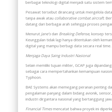
berbagai teknologi digital menjadi satu sistem tem
Pesawat tersebut dirancang untuk mengelola dat
tanpa awak atau
collaborative combat aircraft
. Be
datang dari berbagai arah sehingga proses pengam
Menurut
Jane’s
dan
Breaking Defense
, konsep ter
Keunggulan tidak lagi hanya ditentukan oleh kem
digital yang mampu berbagi data secara real time.
Menjaga Daya Saing Industri Nasional
Selain memiliki tujuan militer, GCAP juga dipandan
sebagai cara mempertahankan kemampuan nasiona
Typhoon.
BAE Systems akan memegang peranan penting dal
pengalaman panjang dalam bidang avionik, sensor, 
industri dirgantara nasional yang bertanggung j
Financial Times
mencatat bahwa proyek ini diperki