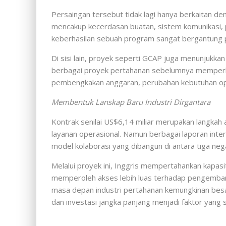
Persaingan tersebut tidak lagi hanya berkaitan 
mencakup kecerdasan buatan, sistem komunikasi, pe
keberhasilan sebuah program sangat bergantung pa
Di sisi lain, proyek seperti GCAP juga menunjukka
berbagai proyek pertahanan sebelumnya memper
pembengkakan anggaran, perubahan kebutuhan oper
Membentuk Lanskap Baru Industri Dirgantara
Kontrak senilai US$6,14 miliar merupakan langka
layanan operasional. Namun berbagai laporan inte
model kolaborasi yang dibangun di antara tiga ne
Melalui proyek ini, Inggris mempertahankan kapas
memperoleh akses lebih luas terhadap pengembang
masa depan industri pertahanan kemungkinan besa
dan investasi jangka panjang menjadi faktor yang s