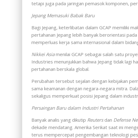
tetapi juga pada jaringan pemasok komponen, peru
Jepang Memasuki Babak Baru
Bagi Jepang, keterlibatan dalam GCAP memiliki ma
pertahanan Jepang lebih banyak berorientasi pa
memperluas kerja sama internasional dalam bidang
Nikkei Asia
menilai GCAP sebagai salah satu proyek
Industries menunjukkan bahwa Jepang tidak lagi 
pertahanan berskala global.
Perubahan tersebut sejalan dengan kebijakan pe
sama keamanan dengan negara-negara mitra. Dala
sekaligus memperkuat posisi Jepang dalam industri 
Persaingan Baru dalam Industri Pertahanan
Banyak analis yang dikutip
Reuters
dan
Defense N
dekade mendatang. Amerika Serikat saat ini me
terus mempercepat pengembangan teknologi pesa