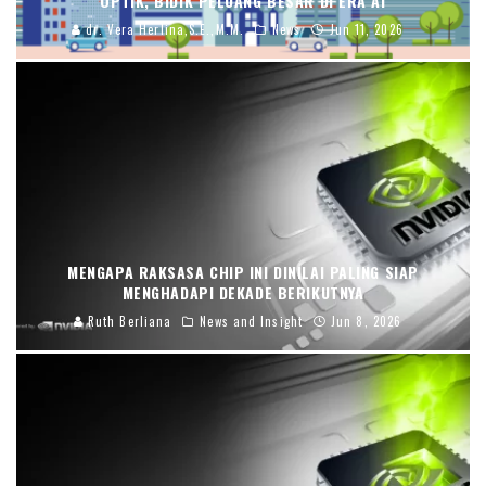
OPTIK, BIDIK PELUANG BESAR DI ERA AI
dr. Vera Herlina,S.E.,M.M.
News
Jun 11, 2026
MENGAPA RAKSASA CHIP INI DINILAI PALING SIAP
MENGHADAPI DEKADE BERIKUTNYA
Ruth Berliana
News and Insight
Jun 8, 2026