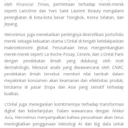
oleh
Financial Times
, permintaan terhadap merek-merek
seperti Lancôme dan Yves Saint Laurent Beauty mengalami
peningkatan di kota-kota besar Tiongkok, Korea Selatan, dan
Jepang.
Hieronimus juga menekankan pentingnya diversifikasi portofolio
merek sebagai kekuatan utama L’Oréal di tengah ketidakpastian
makroekonomi global. Perusahaan terus mengembangkan
merek-merek seperti La Roche-Posay, CeraVe, dan L’Oréal Paris
dengan pendekatan ilmiah yang didukung oleh riset
dermatologis. Menurut analis yang diwawancarai oleh
CNBC
,
pendekatan ilmiah tersebut memberi nilai tambah dalam
meyakinkan konsumen akan keamanan dan efektivitas produk,
terutama di pasar Eropa dan Asia yang sensitif terhadap
kualitas.
L’Oréal juga menegaskan komitmennya terhadap transformasi
digital dan keberlanjutan. Dalam wawancara dengan
Nikkei
Asia
, Hieronimus menyampaikan bahwa perusahaan akan terus
meningkatkan penggunaan teknologi AI dan big data untuk