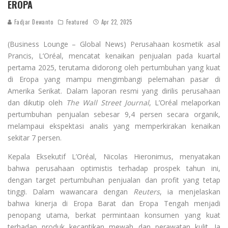
EROPA
Fadjar Dewanto
Featured
Apr 22, 2025
(Business Lounge – Global News) Perusahaan kosmetik asal
Prancis, L’Oréal, mencatat kenaikan penjualan pada kuartal
pertama 2025, terutama didorong oleh pertumbuhan yang kuat
di Eropa yang mampu mengimbangi pelemahan pasar di
Amerika Serikat. Dalam laporan resmi yang dirilis perusahaan
dan dikutip oleh
The Wall Street Journal
, L’Oréal melaporkan
pertumbuhan penjualan sebesar 9,4 persen secara organik,
melampaui ekspektasi analis yang memperkirakan kenaikan
sekitar 7 persen.
Kepala Eksekutif L’Oréal, Nicolas Hieronimus, menyatakan
bahwa perusahaan optimistis terhadap prospek tahun ini,
dengan target pertumbuhan penjualan dan profit yang tetap
tinggi. Dalam wawancara dengan
Reuters
, ia menjelaskan
bahwa kinerja di Eropa Barat dan Eropa Tengah menjadi
penopang utama, berkat permintaan konsumen yang kuat
terhadap produk kecantikan mewah dan perawatan kulit. Ia