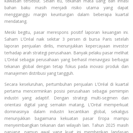
kawasan tersebut. Selain itu, tekanan mata uang dan inflasi
bahan baku masih menjadi risiko utama yang dapat
mengganggu margin keuntungan dalam beberapa kuartal
mendatang.
Meski begitu, pasar merespons positif laporan keuangan ini.
Saham L’Oréal naik sekitar 3 persen di bursa Paris setelah
laporan penjualan dirilis, menunjukkan kepercayaan investor
terhadap arah strategi perusahaan. Banyak pelaku pasar melihat
L’Oréal sebagai perusahaan yang berhasil menavigasi berbagai
tekanan global dengan tetap fokus pada inovasi produk dan
manajemen distribusi yang tangguh.
Secara keseluruhan, pertumbuhan penjualan L’Oréal di kuartal
pertama mencerminkan posisi perusahaan sebagai pemimpin
industri yang adaptif. Dengan strategi multi-segmen dan
orientasi digital yang semakin matang, L’Oréal memperkuat
dominasinya dalam industri kecantikan global, sekaligus
menunjukkan bagaimana kekuatan pasar Eropa mampu
menyeimbangkan tekanan dari wilayah lain. Tahun 2025 masih
panjang, namun awal yang kuat ini memberikan landasan