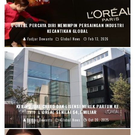
L’OREAL PERCAYA DIRI MEMIMPIN PERSAINGAN INDUSTRI
KECANTIKAN GLOBAL
Fadjar Dewanto
Global News
Feb 13, 2026
KERING JUAL CREED DAN LISENSI MEREK PARFUM KE
L’ORÉAL SENILAI $4,7 MILIAR
Fadjar Dewanto
Global News
Oct 20, 2025