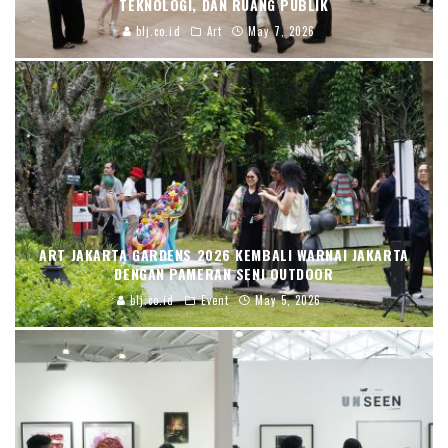
TEKNOLOGI, DAN RUANG PUBLIK
blj.co.id
Art
May 7, 2026
ART JAKARTA GARDENS 2026 KEMBALI WARNAI JAKARTA
DENGAN PAMERAN SENI OUTDOOR
blj.co.id
Event
May 5, 2026