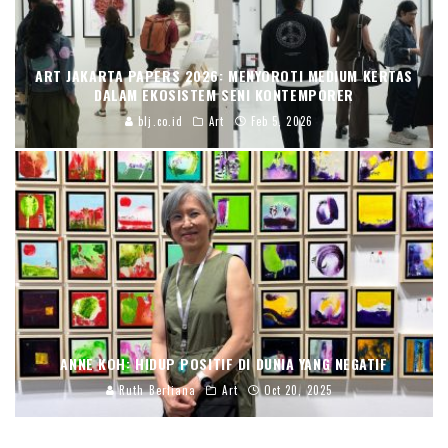
ART JAKARTA PAPERS 2026: MENYOROTI MEDIUM KERTAS
DALAM EKOSISTEM SENI KONTEMPORER
blj.co.id
Art
Feb 5, 2026
ANNE KOH: HIDUP POSITIF DI DUNIA YANG NEGATIF
Ruth Berliana
Art
Oct 20, 2025