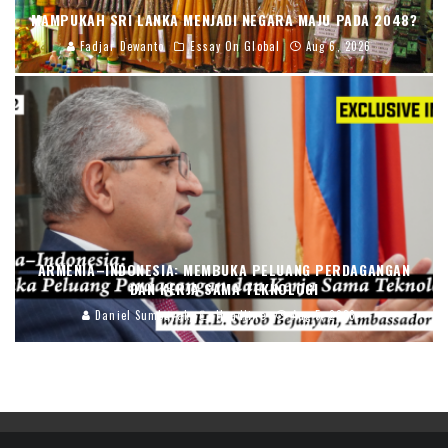
MAMPUKAH SRI LANKA MENJADI NEGARA MAJU PADA 2048?
Fadjar Dewanto
Essay On Global
Aug 6, 2026
ARMENIA–INDONESIA: MEMBUKA PELUANG PERDAGANGAN
DAN KERJA SAMA TEKNOLOGI
Daniel Sumbayak
Headline
Aug 5, 2026