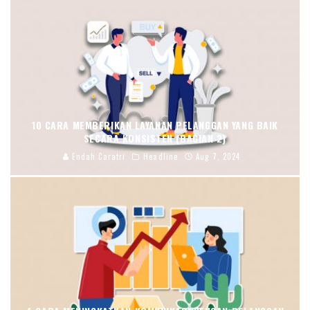
10 CARA MEMBERIKAN LAYANAN PELANGGAN YANG BAIK
SECARA KONSISTEN (BAGIAN 2)
Endah Caratri
Headline
Aug 7, 2024