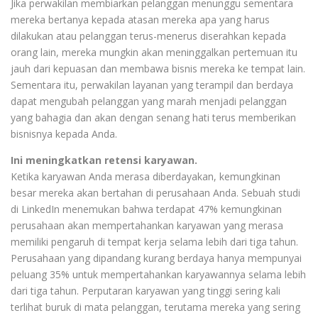
Jika perwakilan membiarkan pelanggan menunggu sementara
mereka bertanya kepada atasan mereka apa yang harus
dilakukan atau pelanggan terus-menerus diserahkan kepada
orang lain, mereka mungkin akan meninggalkan pertemuan itu
jauh dari kepuasan dan membawa bisnis mereka ke tempat lain.
Sementara itu, perwakilan layanan yang terampil dan berdaya
dapat mengubah pelanggan yang marah menjadi pelanggan
yang bahagia dan akan dengan senang hati terus memberikan
bisnisnya kepada Anda.
Ini meningkatkan retensi karyawan.
Ketika karyawan Anda merasa diberdayakan, kemungkinan
besar mereka akan bertahan di perusahaan Anda. Sebuah studi
di LinkedIn menemukan bahwa terdapat 47% kemungkinan
perusahaan akan mempertahankan karyawan yang merasa
memiliki pengaruh di tempat kerja selama lebih dari tiga tahun.
Perusahaan yang dipandang kurang berdaya hanya mempunyai
peluang 35% untuk mempertahankan karyawannya selama lebih
dari tiga tahun. Perputaran karyawan yang tinggi sering kali
terlihat buruk di mata pelanggan, terutama mereka yang sering