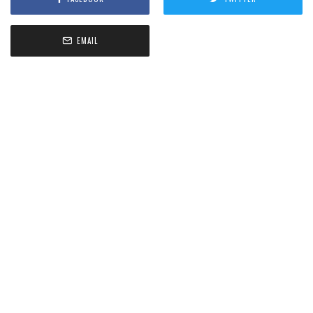
EMAIL