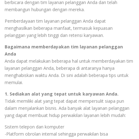
berbicara dengan tim layanan pelanggan Anda dan telah
membangun hubungan dengan mereka.
Pemberdayaan tim layanan pelanggan Anda dapat
menghasilkan beberapa manfaat, termasuk kepuasan
pelanggan yang lebih tinggi dan retensi karyawan.
Bagaimana memberdayakan tim layanan pelanggan
Anda
Anda dapat melakukan beberapa hal untuk memberdayakan tim
layanan pelanggan Anda, beberapa di antaranya hanya
menghabiskan waktu Anda. Di sini adalah beberapa tips untuk
memulai.
1. Sediakan alat yang tepat untuk karyawan Anda.
Tidak memiliki alat yang tepat dapat mempersulit siapa pun
dalam menjalankan bisnis. Ada banyak alat layanan pelanggan
yang dapat membuat hidup perwakilan layanan lebih mudah:
Sistem telepon dan komputer
-Platform obrolan internal sehingga perwakilan bisa