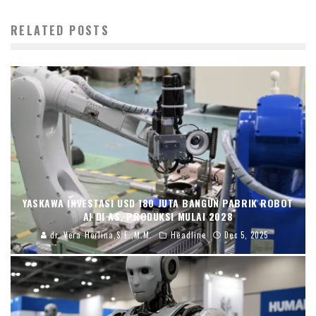
RELATED POSTS
YASKAWA INVESTASI USD 180 JUTA BANGUN PABRIK ROBOT
AI DI AS, PRODUKSI MULAI 2028
dr. Vera Herlina,S.E.,M.M.
Headline
Dec 5, 2025