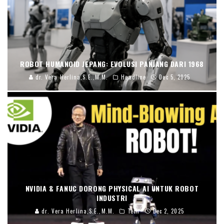
ROBOT HUMANOID JEPANG: EVOLUSI PANJANG DARI 1968
dr. Vera Herlina,S.E.,M.M.
Headline
Dec 5, 2025
NVIDIA & FANUC DORONG PHYSICAL AI UNTUK ROBOT
INDUSTRI
dr. Vera Herlina,S.E.,M.M.
Tech
Dec 2, 2025