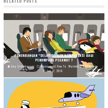
RELATED POSTS
PENERBANGAN “DELAYED”, APA KOMPENSASI BAGI
PENUMPANG PESAWAT ?
Emy Trimahanani
Managerial How To
Marketing and Service
Feb 11, 2016