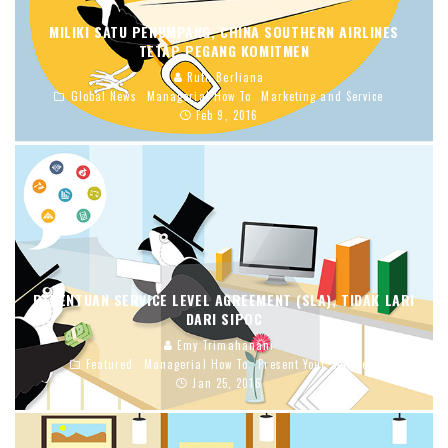
MILIKI SATU PENUMPANG, CHINA SOUTHERN AIRLINES
TETAP PEGANG KOMITMEN
Ruth Berliana
Global News
Managerial How To
Marketing and Service
Feb 9, 2016
PENENTUAN SERVICE LEVEL AGREEMENT (SLA), TIDAK LARI
DARI SIPOC
Emy Trimahanani
Featured
Managerial How To
Present Your Service
Jan 25, 2016