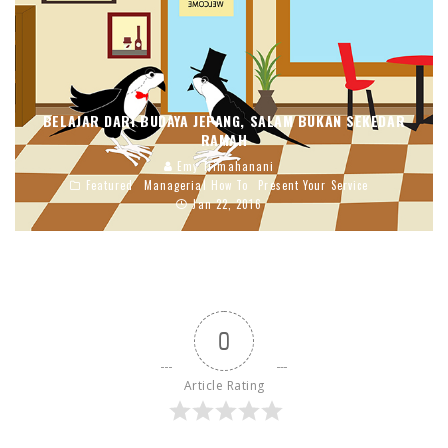
BELAJAR DARI BUDAYA JEPANG, SALAM BUKAN SEKEDAR
RAMAH
Emy Trimahanani
Featured
Managerial How To
Present Your Service
Jan 22, 2016
0
Article Rating