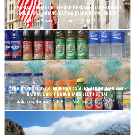
AMERIKA SERIKAT DI TENGAH PERLAMBATAN EKONOMI
GLOBAL DAN BAYANG-BAYANG UTANG US$40 TRILIUN
Fadjar Dewanto
Featured
Jul 18, 2026
ERA BARU INDUSTRI MINUMAN ASIA: PERTUMBUHAN KINI
DATANG DARI PRODUK YANG LEBIH SEHAT
dr. Vera Herlina,S.E.,M.M.
Featured
Jul 13, 2026