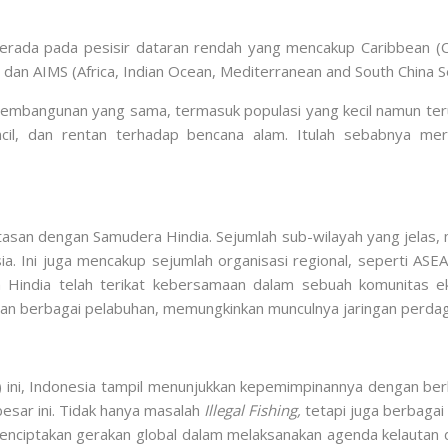
da pada pesisir dataran rendah yang mencakup Caribbean (Cuba,
, dan AIMS (Africa, Indian Ocean, Mediterranean and South China Se
embangunan yang sama, termasuk populasi yang kecil namun terus
ncil, dan rentan terhadap bencana alam. Itulah sebabnya me
atasan dengan Samudera Hindia. Sejumlah sub-wilayah yang jelas, m
sia. Ini juga mencakup sejumlah organisasi regional, seperti A
 Hindia telah terikat kebersamaan dalam sebuah komunitas ek
 dan berbagai pelabuhan, memungkinkan munculnya jaringan perda
) ini, Indonesia tampil menunjukkan kepemimpinannya dengan ber
esar ini. Tidak hanya masalah
Illegal Fishing,
tetapi juga berbagai 
menciptakan gerakan global dalam melaksanakan agenda kelautan 