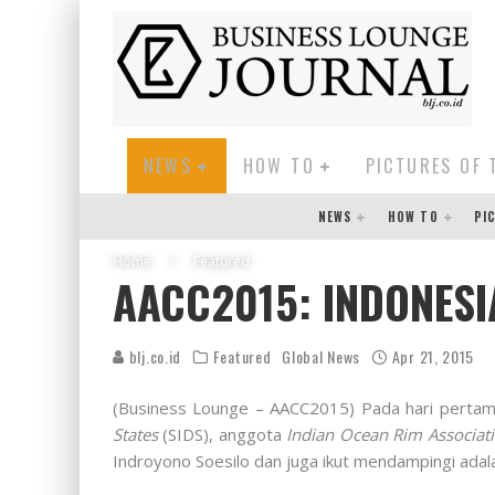
NEWS
HOW TO
PICTURES OF 
NEWS
HOW TO
PI
Home
Featured
AACC2015: INDONESI
blj.co.id
Featured
Global News
Apr 21, 2015
(Business Lounge – AACC2015) Pada hari pertam
States
(SIDS), anggota
Indian Ocean Rim Associat
Indroyono Soesilo dan juga ikut mendampingi adala