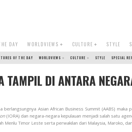
THE DAY
WORLDVIEWS
CULTURE
STYLE
CTURES OF THE DAY
WORLDVIEWS
CULTURE
STYLE
SPECIAL R
A TAMPIL DI ANTARA NEGAR
a berlangsungnya Asian African Business Summit (AABS) maka
ion
(IORA) dan negara-negara kepulauan menjadi salah satu agen
h Menlu Timor Leste serta perwakilan dari Malaysia, Maroko, dan 