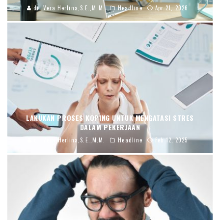
dr. Vera Herlina,S.E.,M.M.
Headline
Apr 21, 2026
LAKUKAN PROSES KOPING UNTUK MENGATASI STRES
DALAM PEKERJAAN
dr. Vera Herlina,S.E.,M.M.
Headline
Feb 12, 2025