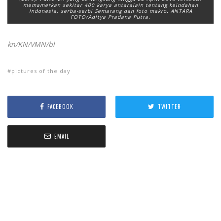
memamerkan sekitar 400 karya antaralain tentang keindahan
Indonesia, serba-serbi Semarang dan foto makro. ANTARA
FOTO/Aditya Pradana Putra.
kn/KN/VMN/bl
pictures of the day
FACEBOOK
TWITTER
EMAIL