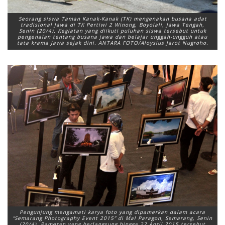
Seorang siswa Taman Kanak-Kanak (TK) mengenakan busana adat
tradisional Jawa di TK Pertiwi 2 Winong, Boyolali, Jawa Tengah,
Senin (20/4). Kegiatan yang diikuti puluhan siswa tersebut untuk
pengenalan tentang busana jawa dan belajar unggah-ungguh atau
tata krama Jawa sejak dini. ANTARA FOTO/Aloysius Jarot Nugroho.
Pengunjung mengamati karya foto yang dipamerkan dalam acara
“Semarang Photography Event 2015” di Mal Paragon, Semarang, Senin
(20/4). Pameran yang berlangsung hingga 22 April 2015 tersebut