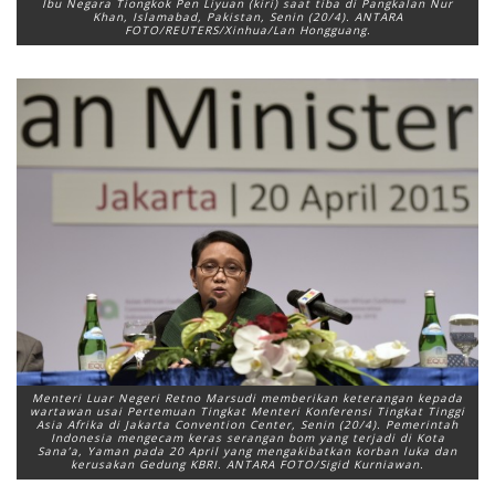
Ibu Negara Tiongkok Pen Liyuan (kiri) saat tiba di Pangkalan Nur
Khan, Islamabad, Pakistan, Senin (20/4). ANTARA
FOTO/REUTERS/Xinhua/Lan Hongguang.
Menteri Luar Negeri Retno Marsudi memberikan keterangan kepada
wartawan usai Pertemuan Tingkat Menteri Konferensi Tingkat Tinggi
Asia Afrika di Jakarta Convention Center, Senin (20/4). Pemerintah
Indonesia mengecam keras serangan bom yang terjadi di Kota
Sana’a, Yaman pada 20 April yang mengakibatkan korban luka dan
kerusakan Gedung KBRI. ANTARA FOTO/Sigid Kurniawan.