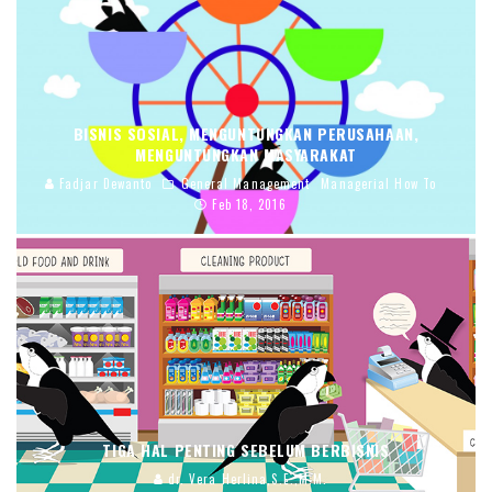
BISNIS SOSIAL, MENGUNTUNGKAN PERUSAHAAN,
MENGUNTUNGKAN MASYARAKAT
Fadjar Dewanto
General Management
Managerial How To
Feb 18, 2016
TIGA HAL PENTING SEBELUM BERBISNIS
dr. Vera Herlina,S.E.,M.M.