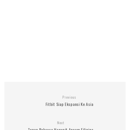
Previous
Fitbit Siap Ekspansi Ke Asia
Next
Topan Raksasa Hagupit Ancam Filipina