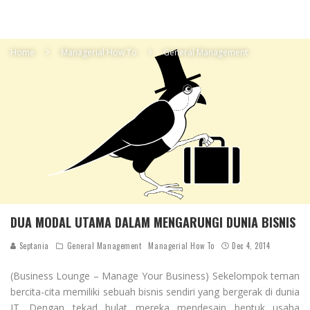
Home
Managerial How To
General Management
DUA MODAL UTAMA DALAM MENGARUNGI DUNIA BISNIS
Septania
General Management
Managerial How To
Dec 4, 2014
(Business Lounge – Manage Your Business) Sekelompok teman
bercita-cita memiliki sebuah bisnis sendiri yang bergerak di dunia
IT. Dengan tekad bulat mereka mendesain bentuk usaha