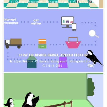
General Management
Managerial How To
Feb 17, 2016
STRATEGI DISKON HARGA, APAKAH EFEKTIF?
Fadjar Dewanto
General Management
Managerial How To
Feb 11, 2016