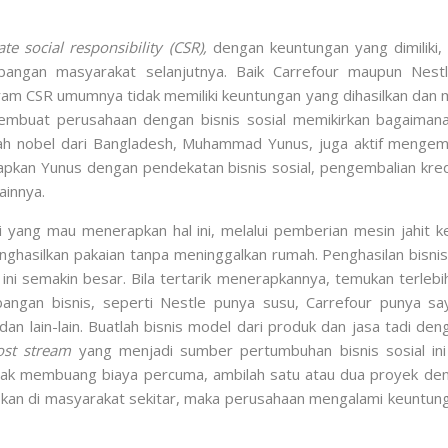
te social responsibility (CSR),
dengan keuntungan yang dimiliki
angan masyarakat selanjutnya. Baik Carrefour maupun Nes
m CSR umumnya tidak memiliki keuntungan yang dihasilkan dan 
embuat perusahaan dengan bisnis sosial memikirkan bagaimana
h nobel dari Bangladesh, Muhammad Yunus, juga aktif mengemban
rapkan Yunus dengan pendekatan bisnis sosial, pengembalian k
innya.
yang mau menerapkan hal ini, melalui pemberian mesin jahit k
nghasilkan pakaian tanpa meninggalkan rumah. Penghasilan bisn
g ini semakin besar. Bila tertarik menerapkannya, temukan terlebi
ngan bisnis, seperti Nestle punya susu, Carrefour punya sa
 dan lain-lain. Buatlah bisnis model dari produk dan jasa tadi 
ost stream
yang menjadi sumber pertumbuhan bisnis sosial ini
dak membuang biaya percuma, ambilah satu atau dua proyek denga
apkan di masyarakat sekitar, maka perusahaan mengalami keuntu