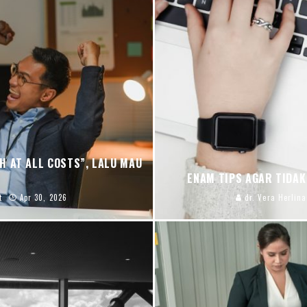
H AT ALL COSTS”, LALU MAU
ENAM TIPS AGAR TIDA
t
Apr 30, 2026
dr. Vera Herlina