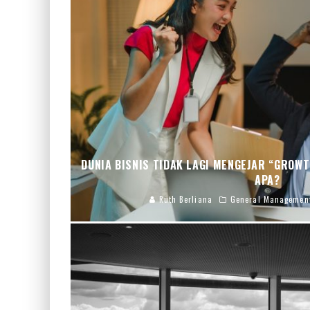
DUNIA BISNIS TIDAK LAGI MENGEJAR “GROWT
APA?
Ruth Berliana
General Managemen