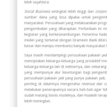
lebih sejahtera.
Social Business
setingkat lebih tinggi dari
corpora
sumber dana yang bisa dipakai untuk pengemb
masyarakat. Perusahaan yang melaksanakan progra
pengembalian yang diharapkan. Perbedaan ini m
kegiatan yang berkesinambungan. Penerima hadia
miskin yang terkenal dengan Grameen Bank dite
besar dan mampu membantu banyak masyarakat la
Saya masih mendampingi perusahaan pakaian jadi 
menciptakan keluarga-keluarga yang produktif me
keluarga-keluarga lain di sekitarnya, dan sekaran
yang mempunyai alur keuntungan bagi pengemba
perusahaan pakaian jadi yang punya pakaian jadi,
penting di dalamnya mengetahui
revenue
dan
c
melakukan penerapannya secara hati-hati agar ti
sudah matang bisnis modelnya, dan mulailah ter
lebih meningkat.