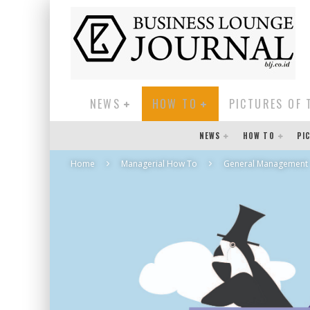
NEWS
HOW TO
PICTURES OF 
NEWS
HOW TO
PI
Home
Managerial How To
General Management