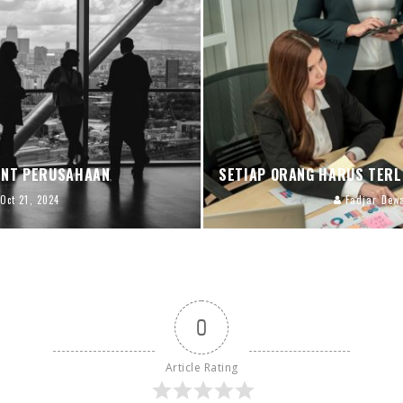
ENT PERUSAHAAN
SETIAP ORANG HARUS TERL
Oct 21, 2024
Fadjar Dew
0
Article Rating