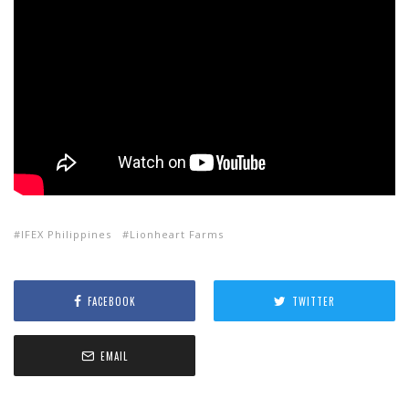
IFEX Philippines
Lionheart Farms
FACEBOOK
TWITTER
EMAIL