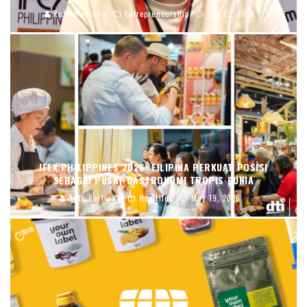
Ruth Berliana
Entrepreneurship
Jun 22, 2026
IFEX PHILIPPINES 2026: FILIPINA PERKUAT POSISI
SEBAGAI PUSAT GASTRONOMI TROPIS DUNIA
Ruth Berliana
Headline
May 19, 2026