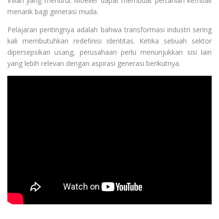
Inilah yang menurut Moeller dapat membuat pertanian kembali
menarik bagi generasi muda.
Pelajaran pentingnya adalah bahwa transformasi industri sering
kali membutuhkan redefinisi identitas. Ketika sebuah sektor
dipersepsikan usang, perusahaan perlu menunjukkan sisi lain
yang lebih relevan dengan aspirasi generasi berikutnya.