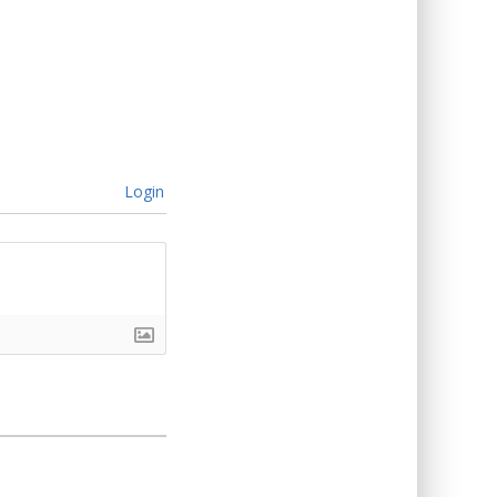
Login