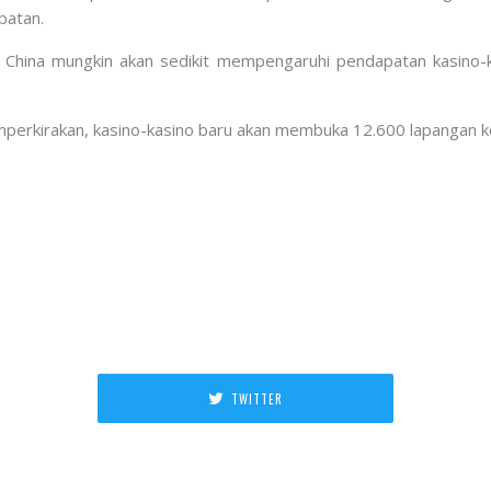
batan.
China mungkin akan sedikit mempengaruhi pendapatan kasino-k
emperkirakan, kasino-kasino baru akan membuka 12.600 lapangan k
TWITTER