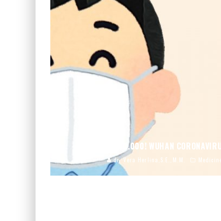
TEMBUS 40.000! WUHAN CORONAVIR
dr. Vera Herlina,S.E.,M.M.
Medicin