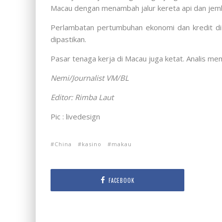
Macau dengan menambah jalur kereta api dan jem
Perlambatan pertumbuhan ekonomi dan kredit di 
dipastikan.
Pasar tenaga kerja di Macau juga ketat. Analis m
Nemi/Journalist VM/BL
Editor: Rimba Laut
Pic : livedesign
China
kasino
makau
FACEBOOK