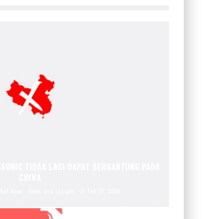
ASONIC TIDAK LAGI DAPAT BERGANTUNG PADA
CHINA
obal News
News and Insight
Feb 25, 2020