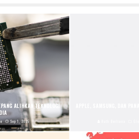
EPANG ALIHKAN TEKNOLOGI
APPLE, SAMSUNG, DAN PAN
DIA
ne
Sep 1, 2025
Ruth Berliana
Gl