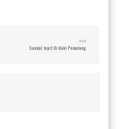
Next
Sandal Jepit Di Kaki Pemulung