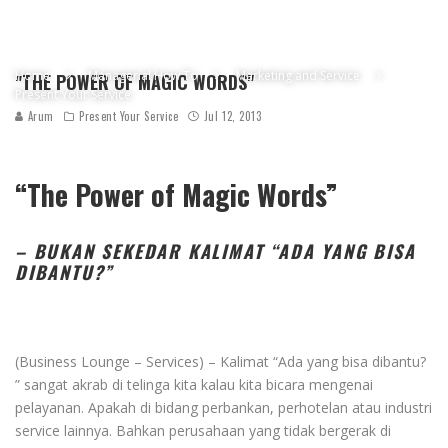
Home
Managerial How To
Marketing and Service
"THE POWER OF MAGIC WORDS"
Present Your Service
Arum
Present Your Service
Jul 12, 2013
“The Power of Magic Words”
– BUKAN SEKEDAR KALIMAT “ADA YANG BISA
DIBANTU?”
(Business Lounge – Services) – Kalimat “Ada yang bisa dibantu?
” sangat akrab di telinga kita kalau kita bicara mengenai
pelayanan. Apakah di bidang perbankan, perhotelan atau industri
service lainnya. Bahkan perusahaan yang tidak bergerak di