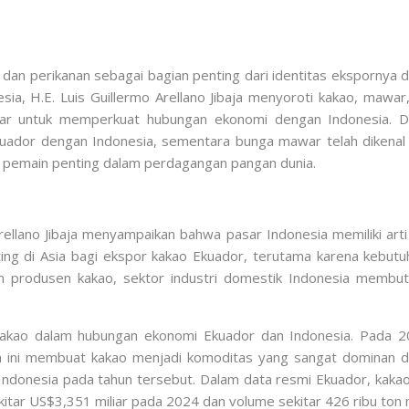
dan perikanan sebagai bagian penting dari identitas ekspornya 
sia, H.E. Luis Guillermo Arellano Jibaja menyoroti kakao, mawar
 besar untuk memperkuat hubungan ekonomi dengan Indonesia. D
uador dengan Indonesia, sementara bunga mawar telah dikenal
u pemain penting dalam perdagangan pangan dunia.
ellano Jibaja menyampaikan bahwa pasar Indonesia memiliki arti s
ting di Asia bagi ekspor kakao Ekuador, terutama karena kebutuh
n produsen kakao, sektor industri domestik Indonesia membu
akao dalam hubungan ekonomi Ekuador dan Indonesia. Pada 2
ka ini membuat kakao menjadi komoditas yang sangat dominan 
e Indonesia pada tahun tersebut. Dalam data resmi Ekuador, kaka
itar US$3,351 miliar pada 2024 dan volume sekitar 426 ribu ton 