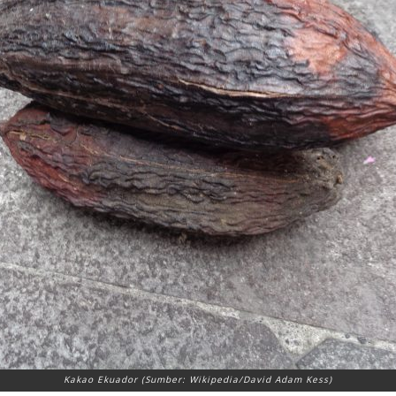
Kakao Ekuador (Sumber: Wikipedia/David Adam Kess)