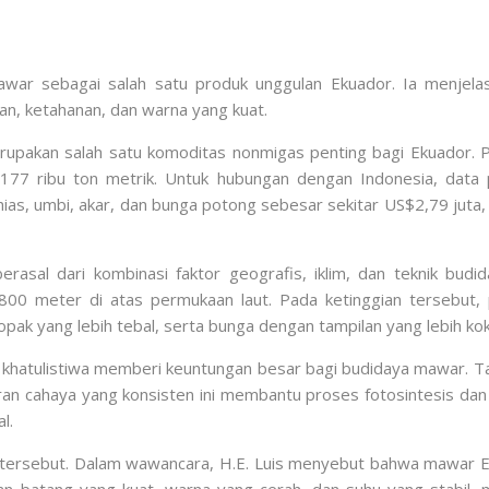
mawar sebagai salah satu produk unggulan Ekuador. Ia menjela
an, ketahanan, dan warna yang kuat.
upakan salah satu komoditas nonmigas penting bagi Ekuador. 
r 177 ribu ton metrik. Untuk hubungan dengan Indonesia, da
hias, umbi, akar, dan bunga potong sebesar sekitar US$2,79 juta
rasal dari kombinasi faktor geografis, iklim, dan teknik bu
.800 meter di atas permukaan laut. Pada ketinggian tersebut,
opak yang lebih tebal, serta bunga dengan tampilan yang lebih ko
s khatulistiwa memberi keuntungan besar bagi budidaya mawar. Ta
aran cahaya yang konsisten ini membantu proses fotosintesis dan
l.
n tersebut. Dalam wawancara, H.E. Luis menyebut bahwa mawar Ek