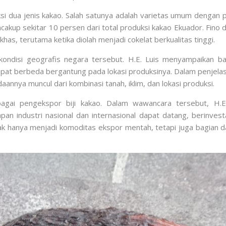
dua jenis kakao. Salah satunya adalah varietas umum dengan pro
akup sekitar 10 persen dari total produksi kakao Ekuador. Fino
khas, terutama ketika diolah menjadi cokelat berkualitas tinggi.
kondisi geografis negara tersebut. H.E. Luis menyampaikan 
dapat berbeda bergantung pada lokasi produksinya. Dalam penjela
aannya muncul dari kombinasi tanah, iklim, dan lokasi produksi.
sebagai pengekspor biji kakao. Dalam wawancara tersebut, 
n industri nasional dan internasional dapat datang, berinves
ak hanya menjadi komoditas ekspor mentah, tetapi juga bagian da