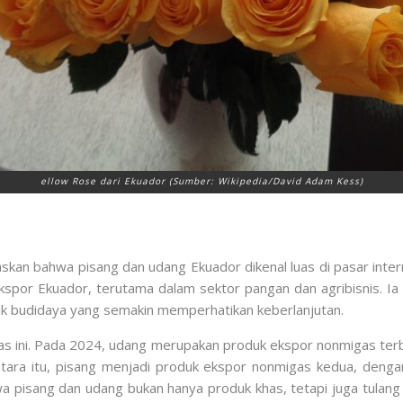
ellow Rose dari Ekuador (Sumber: Wikipedia/David Adam Kess)
kan bahwa pisang dan udang Ekuador dikenal luas di pasar internas
kspor Ekuador, terutama dalam sektor pangan dan agribisnis. Ia
ik budidaya yang semakin memperhatikan keberlanjutan.
s ini. Pada 2024, udang merupakan produk ekspor nonmigas terbe
tara itu, pisang menjadi produk ekspor nonmigas kedua, dengan 
hwa pisang dan udang bukan hanya produk khas, tetapi juga tulan