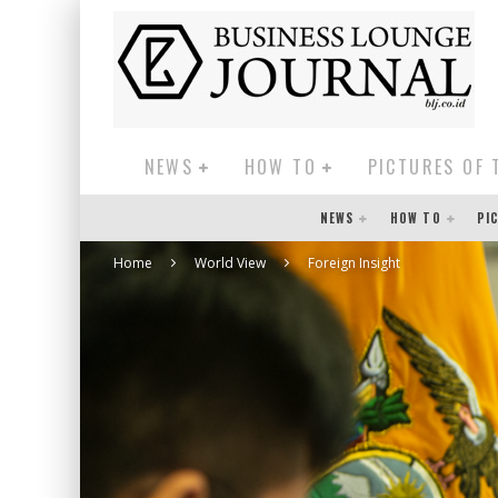
NEWS
HOW TO
PICTURES OF 
NEWS
HOW TO
PI
Home
World View
Foreign Insight