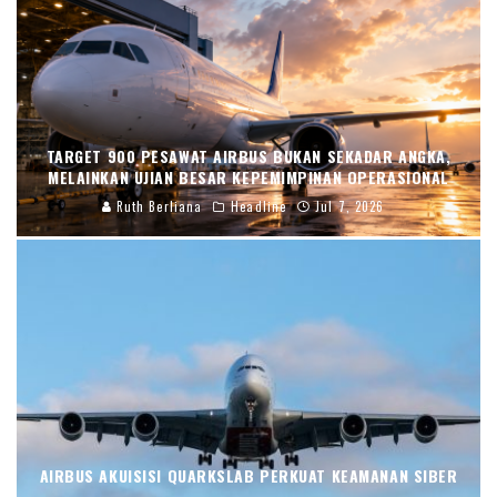
TARGET 900 PESAWAT AIRBUS BUKAN SEKADAR ANGKA,
MELAINKAN UJIAN BESAR KEPEMIMPINAN OPERASIONAL
Ruth Berliana
Headline
Jul 7, 2026
AIRBUS AKUISISI QUARKSLAB PERKUAT KEAMANAN SIBER