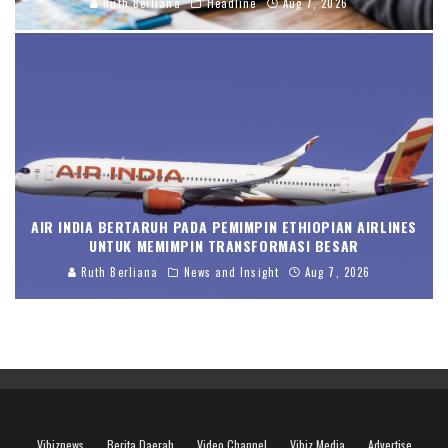
Ruth Berliana
Headline
Aug 7, 2026
AIR INDIA BERTARUH PADA PEMIMPIN ETHIOPIAN AIRLINES
UNTUK MEMIMPIN TRANSFORMASI BESAR
Ruth Berliana
News and Insight
Aug 7, 2026
Vibiznews
Berita Daerah
Video Channel
Vibiz Media
Advertise