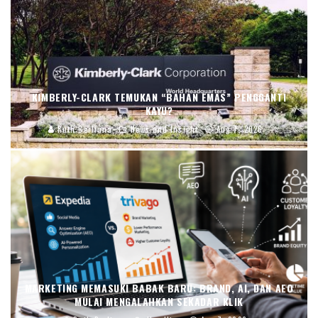
KIMBERLY-CLARK TEMUKAN “BAHAN EMAS” PENGGANTI
KAYU?
Ruth Berliana
News and Insight
Aug 7, 2026
MARKETING MEMASUKI BABAK BARU: BRAND, AI, DAN AEO
MULAI MENGALAHKAN SEKADAR KLIK