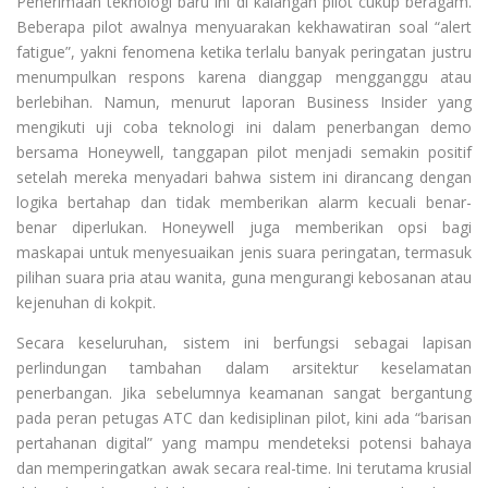
Penerimaan teknologi baru ini di kalangan pilot cukup beragam.
Beberapa pilot awalnya menyuarakan kekhawatiran soal “alert
fatigue”, yakni fenomena ketika terlalu banyak peringatan justru
menumpulkan respons karena dianggap mengganggu atau
berlebihan. Namun, menurut laporan Business Insider yang
mengikuti uji coba teknologi ini dalam penerbangan demo
bersama Honeywell, tanggapan pilot menjadi semakin positif
setelah mereka menyadari bahwa sistem ini dirancang dengan
logika bertahap dan tidak memberikan alarm kecuali benar-
benar diperlukan. Honeywell juga memberikan opsi bagi
maskapai untuk menyesuaikan jenis suara peringatan, termasuk
pilihan suara pria atau wanita, guna mengurangi kebosanan atau
kejenuhan di kokpit.
Secara keseluruhan, sistem ini berfungsi sebagai lapisan
perlindungan tambahan dalam arsitektur keselamatan
penerbangan. Jika sebelumnya keamanan sangat bergantung
pada peran petugas ATC dan kedisiplinan pilot, kini ada “barisan
pertahanan digital” yang mampu mendeteksi potensi bahaya
dan memperingatkan awak secara real-time. Ini terutama krusial