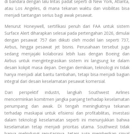
di bandara dengan lalu lintas padat seperti di New York, Atlanta,
atau Los Angeles, di mana tekanan waktu dan visibilitas bisa
menjadi tantangan serius bagi awak pesawat.
Menurut Honeywell, sertifikasi penuh dari FAA untuk sistem
Surface Alert diharapkan selesai pada pertengahan 2026, dimulai
dengan pesawat 757 dan diikuti oleh model lain seperti 737,
Airbus, hingga pesawat jet bisnis. Perusahaan tersebut juga
sedang menjajaki kolaborasi lebih luas dengan Boeing dan
Airbus untuk mengintegrasikan sistem ini langsung ke dalam
desain kokpit masa depan. Dengan demikian, teknologi ini tidak
hanya menjadi alat bantu tambahan, tetapi bisa menjadi bagian
integral dari desain keselamatan pesawat komersial.
Dari perspektif industri, langkah Southwest Airlines
mencerminkan komitmen jangka panjang terhadap keselamatan
penumpang dan awak. Di tengah meningkatnya tekanan
terhadap maskapai untuk efisiensi dan profitabilitas, investasi
dalam teknologi keselamatan seperti ini menunjukkan bahwa
keselamatan tetap menjadi prioritas utama. Southwest tidak
hanya melindungi reputasinya, tetapi juga memberikan sinyal