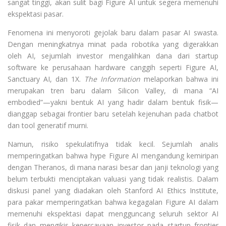
sangat tinggi, akan sulit bagi Figure AI untuk segera memenuhi
ekspektasi pasar.
Fenomena ini menyoroti gejolak baru dalam pasar AI swasta.
Dengan meningkatnya minat pada robotika yang digerakkan
oleh AI, sejumlah investor mengalihkan dana dari startup
software ke perusahaan hardware canggih seperti Figure AI,
Sanctuary AI, dan 1X.
The Information
melaporkan bahwa ini
merupakan tren baru dalam Silicon Valley, di mana “AI
embodied”—yakni bentuk AI yang hadir dalam bentuk fisik—
dianggap sebagai frontier baru setelah kejenuhan pada chatbot
dan tool generatif murni.
Namun, risiko spekulatifnya tidak kecil. Sejumlah analis
memperingatkan bahwa hype Figure AI mengandung kemiripan
dengan Theranos, di mana narasi besar dan janji teknologi yang
belum terbukti menciptakan valuasi yang tidak realistis. Dalam
diskusi panel yang diadakan oleh Stanford AI Ethics Institute,
para pakar memperingatkan bahwa kegagalan Figure AI dalam
memenuhi ekspektasi dapat mengguncang seluruh sektor AI
fisik dan mengikis kepercayaan investor pada startup frontier