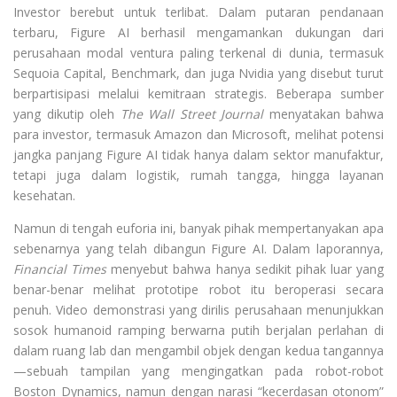
Investor berebut untuk terlibat. Dalam putaran pendanaan
terbaru, Figure AI berhasil mengamankan dukungan dari
perusahaan modal ventura paling terkenal di dunia, termasuk
Sequoia Capital, Benchmark, dan juga Nvidia yang disebut turut
berpartisipasi melalui kemitraan strategis. Beberapa sumber
yang dikutip oleh
The Wall Street Journal
menyatakan bahwa
para investor, termasuk Amazon dan Microsoft, melihat potensi
jangka panjang Figure AI tidak hanya dalam sektor manufaktur,
tetapi juga dalam logistik, rumah tangga, hingga layanan
kesehatan.
Namun di tengah euforia ini, banyak pihak mempertanyakan apa
sebenarnya yang telah dibangun Figure AI. Dalam laporannya,
Financial Times
menyebut bahwa hanya sedikit pihak luar yang
benar-benar melihat prototipe robot itu beroperasi secara
penuh. Video demonstrasi yang dirilis perusahaan menunjukkan
sosok humanoid ramping berwarna putih berjalan perlahan di
dalam ruang lab dan mengambil objek dengan kedua tangannya
—sebuah tampilan yang mengingatkan pada robot-robot
Boston Dynamics, namun dengan narasi “kecerdasan otonom”