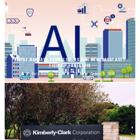
EMPAT RAKSASA TEKNOLOGI AS KINI MENGUASAI ASET
FISIK RP FANTASTIS
dr. Vera Herlina,S.E.,M.M.
Tech
Aug 7, 2026