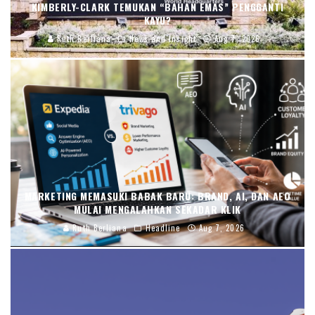
KIMBERLY-CLARK TEMUKAN “BAHAN EMAS” PENGGANTI
KAYU?
Ruth Berliana
News and Insight
Aug 7, 2026
MARKETING MEMASUKI BABAK BARU: BRAND, AI, DAN AEO
MULAI MENGALAHKAN SEKADAR KLIK
Ruth Berliana
Headline
Aug 7, 2026