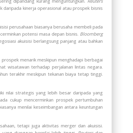
t sering dipandang kurang menguntungkan.
Reuters
daripada kinerja operasional atau prospek bisnis
uisisi perusahaan biasanya berusaha membeli pada
erminkan potensi masa depan bisnis.
Bloomberg
osiasi akuisisi berlangsung panjang atau bahkan
iki prospek menarik meskipun menghadapi berbagai
nat wisatawan terhadap perjalanan lintas negara.
n terakhir meskipun tekanan biaya tetap tinggi.
 nilai strategis yang lebih besar daripada yang
 ada cukup mencerminkan prospek pertumbuhan
iasanya menilai keseimbangan antara keuntungan
aan, tetapi juga aktivitas merger dan akuisisi.
yang dianggap bernilai lebih tinggi.
Reuters
dan