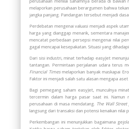
perusahaan menilai sahamnya berada di bawah ni
melaporkan perusahaan berargumen bahwa tekanan 
jangka panjang. Pandangan tersebut menjadi dasar
Perdebatan mengenai valuasi menjadi aspek utama
harga yang dianggap menarik, sementara manaj
mencatat perbedaan persepsi mengenai nilai per
gagal mencapai kesepakatan. Situasi yang dihadap
Dari sisi industri, minat terhadap easyJet menu
tantangan. Permintaan perjalanan udara terus me
Financial Times
melaporkan banyak maskapai Erop
Faktor ini menjadi salah satu alasan mengapa aset
Bagi pemegang saham easyJet, munculnya minat d
tercermin dalam harga pasar saat ini. Namu
perusahaan di masa mendatang.
The Wall Street 
langsung dari transaksi dan potensi kenaikan nilai
Perkembangan ini menunjukkan bagaimana gejolak
Ketika harga saham tertekan oleh faktor ekster