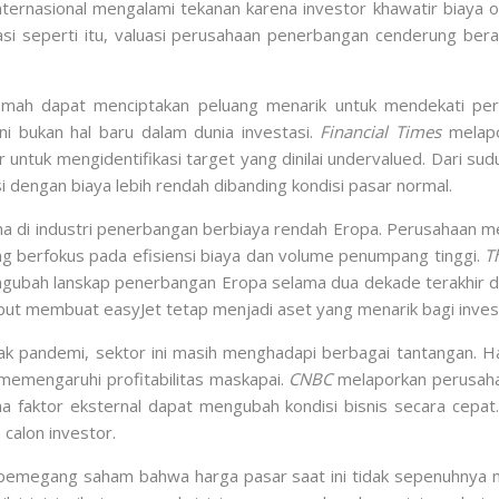
ernasional mengalami tekanan karena investor khawatir biaya op
uasi seperti itu, valuasi perusahaan penerbangan cenderung bera
mah dapat menciptakan peluang menarik untuk mendekati perus
ini bukan hal baru dalam dunia investasi.
Financial Times
melapo
r untuk mengidentifikasi target yang dinilai undervalued. Dari s
dengan biaya lebih rendah dibanding kondisi pasar normal.
ma di industri penerbangan berbiaya rendah Eropa. Perusahaan me
ng berfokus pada efisiensi biaya dan volume penumpang tinggi.
T
ubah lanskap penerbangan Eropa selama dua dekade terakhir de
ebut membuat easyJet tetap menjadi aset yang menarik bagi invest
pak pandemi, sektor ini masih menghadapi berbagai tantangan. Ha
 memengaruhi profitabilitas maskapai.
CNBC
melaporkan perusaha
 faktor eksternal dapat mengubah kondisi bisnis secara cepat. 
calon investor.
pemegang saham bahwa harga pasar saat ini tidak sepenuhnya 