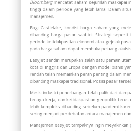
Bloomberg
mencatat saham sejumlah maskapai int
tinggi dalam periode yang lebih lama. Dalam sit
manajemen.
Bagi Castlelake, kondisi harga saham yang mele
dibanding harga pasar saat ini. Strategi seperti 
periode ketidakpastian ekonomi atau gejolak pasa
pada harga saham dapat membuka peluang akuisisi 
EasyJet sendiri merupakan salah satu pemain uta
kota di Inggris dan Eropa dengan model bisnis ya
rendah telah memainkan peran penting dalam meng
dibanding maskapai tradisional. Posisi pasar ters
Meski industri penerbangan telah pulih dari dam
tenaga kerja, dan ketidakpastian geopolitik terus
lebih kompleks dibanding sebelum pandemi karena
sering menjadi perdebatan antara manajemen dan 
Manajemen easyJet tampaknya ingin meyakinkan 