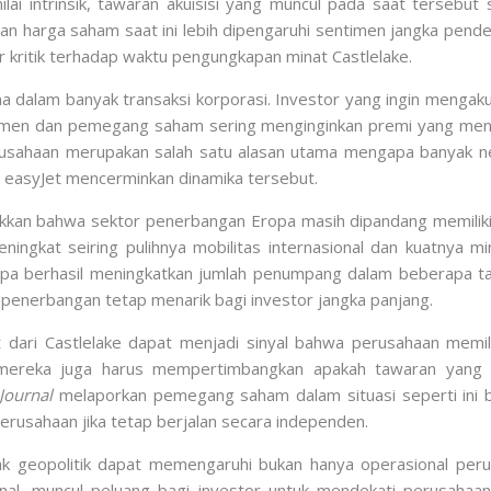
lai intrinsik, tawaran akuisisi yang muncul pada saat tersebu
harga saham saat ini lebih dipengaruhi sentimen jangka pendek 
 kritik terhadap waktu pengungkapan minat Castlelake.
 dalam banyak transaksi korporasi. Investor yang ingin mengak
emen dan pemegang saham sering menginginkan premi yang menc
usahaan merupakan salah satu alasan utama mengapa banyak neg
i easyJet mencerminkan dinamika tersebut.
njukkan bahwa sektor penerbangan Eropa masih dipandang memil
ningkat seiring pulihnya mobilitas internasional dan kuatnya mi
a berhasil meningkatkan jumlah penumpang dalam beberapa tahu
 penerbangan tetap menarik bagi investor jangka panjang.
ari Castlelake dapat menjadi sinyal bahwa perusahaan memiliki
n mereka juga harus mempertimbangkan apakah tawaran yang
Journal
melaporkan pemegang saham dalam situasi seperti ini b
 perusahaan jika tetap berjalan secara independen.
 geopolitik dapat memengaruhi bukan hanya operasional perusah
nal, muncul peluang bagi investor untuk mendekati perusahaan 