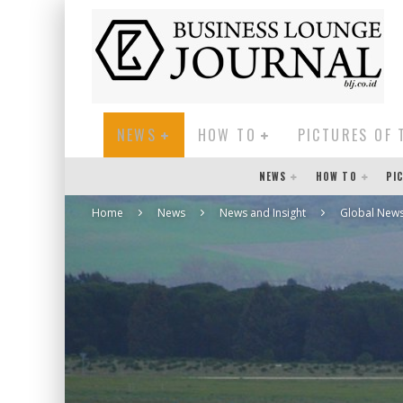
NEWS
HOW TO
PICTURES OF 
NEWS
HOW TO
PI
Home
News
News and Insight
Global New