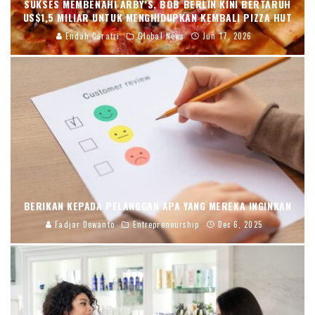
SUKSES MEMBENAHI ARBY’S, BOB BERLIN KINI BERTARUH
US$1,5 MILIAR UNTUK MENGHIDUPKAN KEMBALI PIZZA HUT
Endah Caratri
Global News
Jun 17, 2026
BERIKAN KEPADA PELANGGAN APA YANG MEREKA INGINKAN
Fadjar Dewanto
Entrepreneurship
Dec 6, 2025