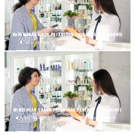
MENEMUKAN SIAPA PELANGGAN ANDA YANG SEBENARNYA
Fadjar Dewanto
Entrepreneurship
Dec 5, 2025
MENDENGAR SUARA PELANGGAN PENENTU ARAH BISNIS
Fadjar Dewanto
Entrepreneurship
Managerial How To
Oct 1, 2025