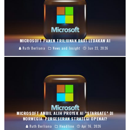
MICROSOFT PANEN TRILIUNAN DARI LEDAKAN AI
Ruth Berliana
News and Insight
Jun 23, 2026
MICROSOFT AMBIL ALIH PROYEK AI “STARGATE” DI
NORWEGIA: PERGESERAN STRATEGI OPENAI?
Ruth Berliana
Headline
Apr 16, 2026