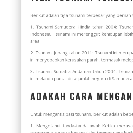
Berikut adalah tiga tsunami terbesar yang pernah 
1. Tsunami Samudera Hindia tahun 2004: Tsunami
Indonesia. Tsunami ini merenggut kehidupan leb
area.
2. Tsunami Jepang tahun 2011: Tsunami ini merupa
ini menyebabkan kerusakan parah, termasuk melep
3. Tsunami Sumatra-Andaman tahun 2004: Tsunami i
ini melanda pantai di sejumlah negara di Samuder
ADAKAH CARA MENGANT
Untuk mengantisipasi tsunami, berikut adalah bebe
1. Mengetahui tanda-tanda awal: Ketika meras
terpercaya, segera bergerak ke tempat yang lebih t