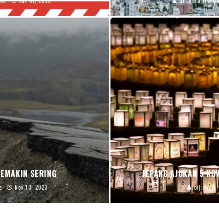
ews
Jul 31, 2025
dr. Vera Herli
SEMAKIN SERING
JEPANG AJUKAN 5 NO
e
Nov 13, 2023
blj.co.id