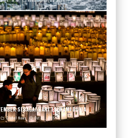
na,S.E.,M.M.
News
Jul 31, 2025
VEMBER SEBAGAI HARI TSUNAMI DUNIA
Global News
Oct 23, 2015