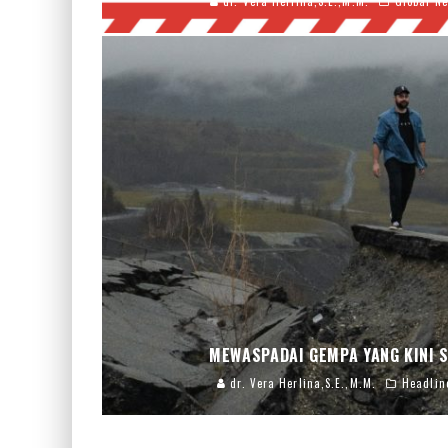
dr. Vera Herlina,S.E.,M.M.
Global N
MEWASPADAI GEMPA YANG KINI 
dr. Vera Herlina,S.E.,M.M.
Headlin