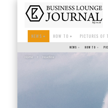
NEWS
HOW TO
PICTURES OF 
NEWS
HOW TO
PI
Home
Headline