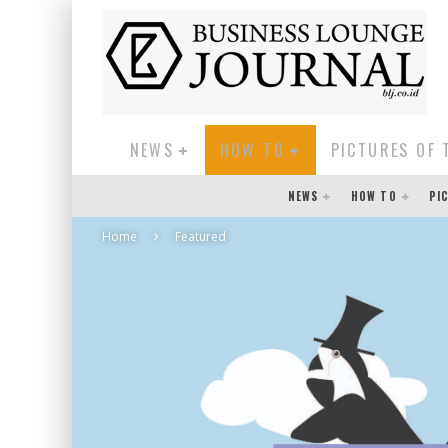
NEWS
HOW TO
PICTURES OF 
NEWS
HOW TO
PI
Home
Featured