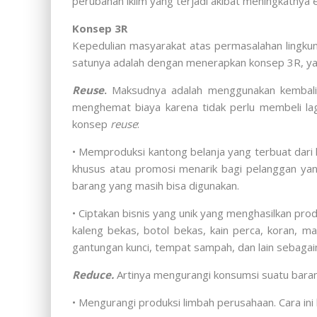
perubahan iklim yang terjadi akibat meningkatnya 
Konsep 3R
Kepedulian masyarakat atas permasalahan lingkun
satunya adalah dengan menerapkan konsep 3R, ya
Reuse
.
Maksudnya adalah menggunakan kembali b
menghemat biaya karena tidak perlu membeli lag
konsep
reuse
:
• Memproduksi kantong belanja yang terbuat dari ka
khusus atau promosi menarik bagi pelanggan ya
barang yang masih bisa digunakan.
• Ciptakan bisnis yang unik yang menghasilkan pro
kaleng bekas, botol bekas, kain perca, koran, ma
gantungan kunci, tempat sampah, dan lain sebagai
Reduce.
Artinya mengurangi konsumsi suatu baran
• Mengurangi produksi limbah perusahaan. Cara in