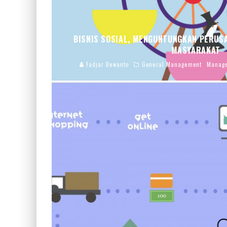
BISNIS SOSIAL, MENGUNTUNGKAN PERU
MASYARAKAT
Fadjar Dewanto
General Management
Manage