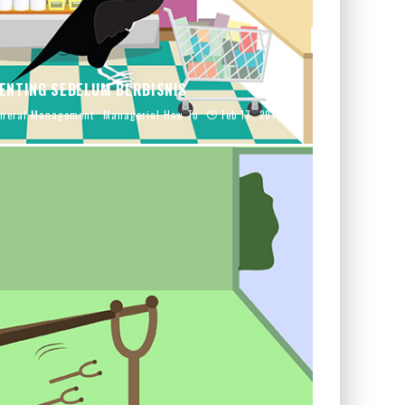
PENTING SEBELUM BERBISNIS
neral Management
Managerial How To
Feb 17, 2016