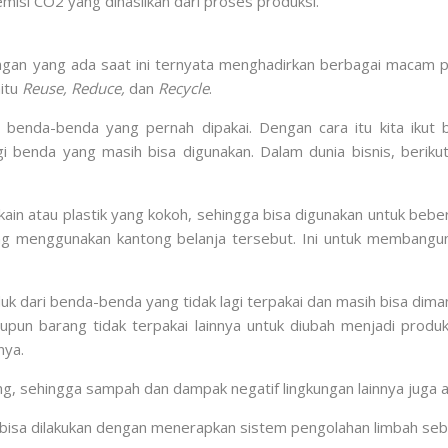
emisi CO2 yang dihasilkan dari proses produksi.
gan yang ada saat ini ternyata menghadirkan berbagai macam pe
itu
Reuse, Reduce,
dan
Recycle
.
enda-benda yang pernah dipakai. Dengan cara itu kita ikut 
i benda yang masih bisa digunakan. Dalam dunia bisnis, berik
in atau plastik yang kokoh, sehingga bisa digunakan untuk bebera
ng menggunakan kantong belanja tersebut. Ini untuk membang
duk dari benda-benda yang tidak lagi terpakai dan masih bisa di
upun barang tidak terpakai lainnya untuk diubah menjadi produk
nya.
g, sehingga sampah dan dampak negatif lingkungan lainnya juga 
i bisa dilakukan dengan menerapkan sistem pengolahan limbah seb