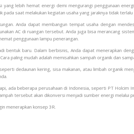
si yang lebih hemat energi demi mengurangi penggunaan energi d
pada saat melakukan kegiatan usaha yang jaraknya tidak terlalu 
ungan. Anda dapat membangun tempat usaha dengan mendesain
gunakan AC di ruangan tersebut. Anda juga bisa merancang sist
ghemat penggunaan lampu penerangan.
di bentuk baru. Dalam berbisnis, Anda dapat menerapkan den
Cara paling mudah adalah memisahkan sampah organik dan sampa
eperti dedaunan kering, sisa makanan, atau limbah organik menj
nda.
api, ada beberapa perusahaan di Indonesia, seperti PT Holcim
ampah tersebut akan dikonversi menjadi sumber energi melalui 
 ingin menerapkan konsep 3R.