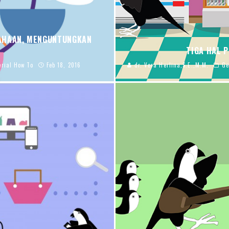
SAHAAN, MENGUNTUNGKAN
TIGA HAL 
rial How To
Feb 18, 2016
dr. Vera Herlina,S.E.,M.M.
Ge