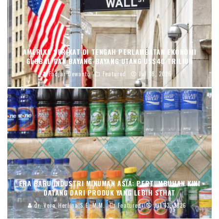
AMERIKA SERIKAT DI TENGAH PERLAMBATAN EKONOMI
GLOBAL DAN BAYANG-BAYANG UTANG US$40 TRILIUN
Fadjar Dewanto
Featured
Jul 18, 2026
ERA BARU INDUSTRI MINUMAN ASIA: PERTUMBUHAN KINI
DATANG DARI PRODUK YANG LEBIH SEHAT
dr. Vera Herlina,S.E.,M.M.
Featured
Jul 13, 2026