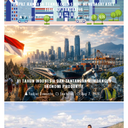
EMPAT RAKSASA TEKNOLOGI AS KINI MENGUASAI ASET
FISIK RP FANTASTIS
dr. Vera Herlina,S.E.,M.M.
Tech
Aug 7, 2026
81 TAHUN INDONESIA DAN TANTANGAN MEMBANGUN
EKONOMI PRODUKTIF
Fadjar Dewanto
Featured
Aug 7, 2026