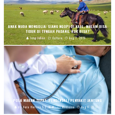
ANAK MUDA MONGOLIA: SIANG NGOPI DI KAFE, MALAM BISA
TIDUR DI TENGAH PADANG. KOK BISA?
Jong Johan
Culture
Aug 7, 2026
POLA MAKAN TEPAT, PENGENDALI PENYAKIT JANTUNG
dr. Vera Herlina,S.E.,M.M.
Medicine
Aug 6, 2026